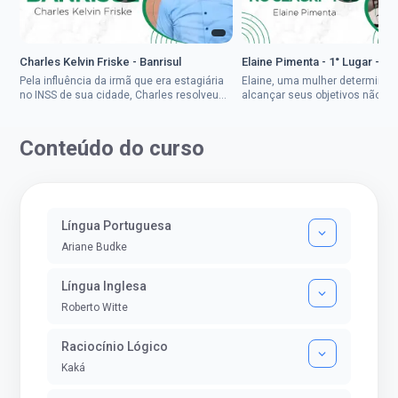
Charles Kelvin Friske - Banrisul
Elaine Pimenta - 1° Lugar - S
Pela influência da irmã que era estagiária
Elaine, uma mulher determinad
no INSS de sua cidade, Charles resolveu
alcançar seus objetivos não de
tentar o mundo dos concursos públicos,
ser uma mulher rural a
então co...
impedisse.Aprovada em dois co
Conteúdo do curso
Língua Portuguesa
Ariane Budke
Língua Inglesa
Roberto Witte
Raciocínio Lógico
Kaká