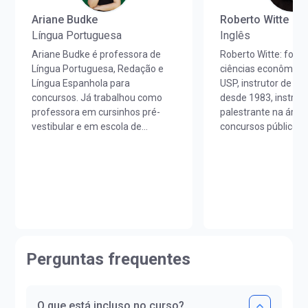
Ariane Budke
Roberto Witte
Língua Portuguesa
Inglês
Ariane Budke é professora de
Roberto Witte: for
Língua Portuguesa, Redação e
ciências econômicas
Língua Espanhola para
USP, instrutor de lín
concursos. Já trabalhou como
desde 1983, instruto
professora em cursinhos pré-
palestrante na área
vestibular e em escola de
concursos públicos 
idiomas. É licenciada em Letras
de Técnicas de Est
Português/Espanhol pela
aprimorado técnicas
UNIOESTE e em Estudos
desenvolvido métod
Portugueses pela Faculdade de
alunos de diferentes
Letras da Universidade de Lisboa
cursos preparatório
(FLUL). Possui Minor em Língua
concursos públicos,
Portuguesa pela FLUL. É pós-
executivos, cursos 
graduada em Docência do Ensino
traduções técnicas 
Perguntas frequentes
Superior pela FAG e mestra em
para o inglês. Já lec
Letras pela UNIOESTE. Obteve
mais de 40.000 hora
certificado DELE de proficiência
de 50.000 alunos. In
nível C1.
Conselho Regional 
O que está incluso no curso?