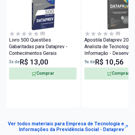
(0)
(0)
Livro 500 Questões
Apostila Dataprev 2026
Gabaritadas para Dataprev -
Analista de Tecnologia 
Conhecimentos Gerais
Informação - Desenvol
de Software
R$ 13,00
R$ 10,56
3x de
9x de
Comprar
Comprar
Ver todos materiais para Empresa de Tecnologia e
Informações da Previdência Social - Dataprev