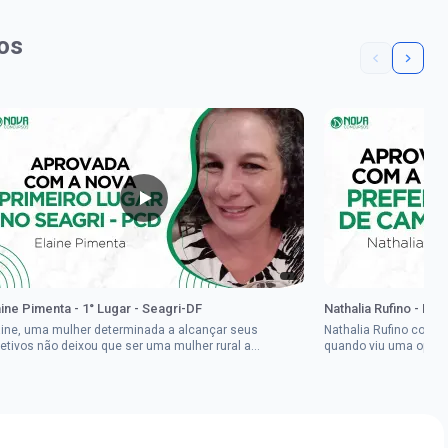
os
aine Pimenta - 1° Lugar - Seagri-DF
Nathalia Rufino - Pr
aine, uma mulher determinada a alcançar seus
Nathalia Rufino come
jetivos não deixou que ser uma mulher rural a
quando viu uma oport
pedisse.Aprovada em dois concurso...
Brasil, mesmo não co