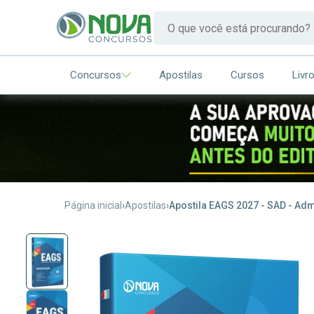
Concursos
Apostilas
Cursos
Livr
Página inicial
Apostilas
Apostila EAGS 2027 - SAD - Ad