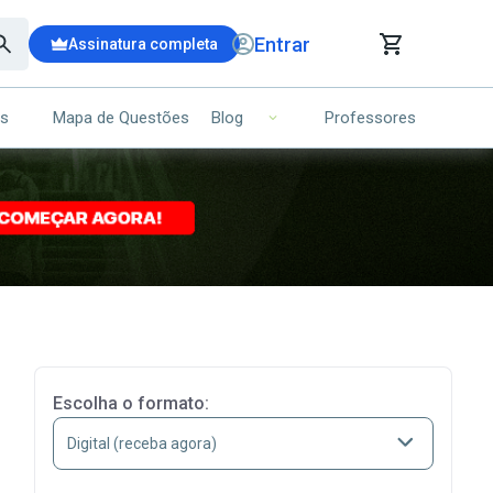
Entrar
Assinatura completa
is
Mapa de Questões
Professores
Blog
RRINHO DE COMPRAS
NS (00)
Ops!
Seu carrinho ainda está vazio.
Voltar para a loja
Escolha o formato: