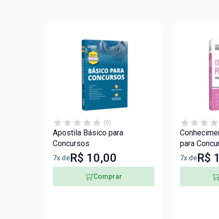
(0)
Apostila Básico para
Conhecime
Concursos
para Concu
R$ 10,00
R$ 
7x de
7x de
Comprar