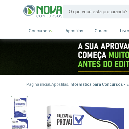
Concursos
Apostilas
Cursos
Livr
Página inicial
Apostilas
Informática para Concursos - E