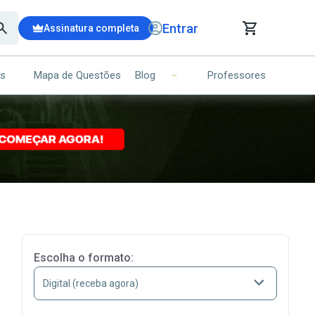
Entrar
Assinatura completa
is
Mapa de Questões
Professores
Blog
RRINHO DE COMPRAS
NS (00)
Ops!
Seu carrinho ainda está vazio.
Voltar para a loja
Escolha o formato: