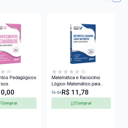
(0)
(0)
ntos Pedagógicos
Matemática e Raciocínio
A
rsos.
Lógico-Matemático para
A
Concursos - Ed.
T
10,00
R$ 11,78
5x de
8
Comprar
Comprar