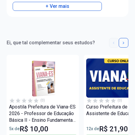
+ Ver mais
Ei, que tal complementar seus estudos?
(0)
(0)
Apostila Prefeitura de Viana-ES
Curso Prefeitura de Vi
2026 - Professor de Educação
Assistente de Educaçã
Básica II - Ensino Fundamental
Anos Iniciais (PEB II)
R$ 10,00
R$ 21,90
5x de
12x de