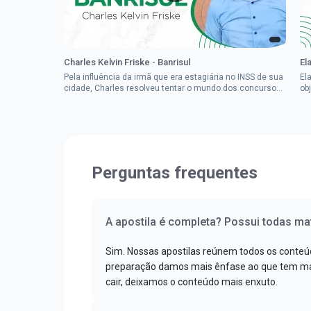
Charles Kelvin Friske - Banrisul
El
Pela influência da irmã que era estagiária no INSS de sua
El
cidade, Charles resolveu tentar o mundo dos concursos
ob
públicos, então co...
im
Perguntas frequentes
A apostila é completa? Possui todas mat
Sim. Nossas apostilas reúnem todos os conteú
preparação damos mais ênfase ao que tem mai
cair, deixamos o conteúdo mais enxuto.