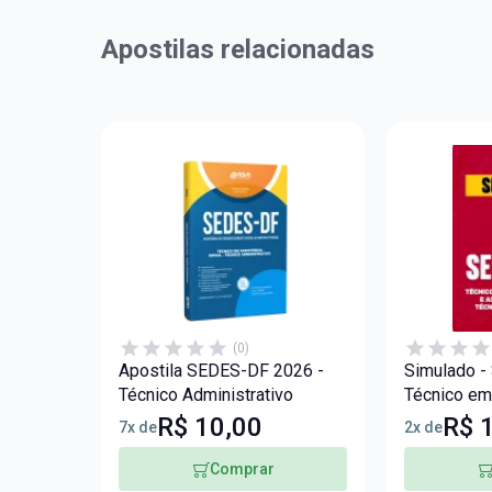
Apostilas relacionadas
(0)
Apostila SEDES-DF 2026 -
Simulado -
Técnico Administrativo
Técnico em
e Assistênc
R$ 10,00
R$ 
7x de
2x de
Técnico Adm
Comprar