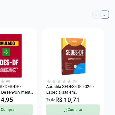
(0)
(0)
 SEDES-DF -
Apostila SEDES-DF 2026 -
S
 Desenvolvimento
Especialista em
E
ia Social -
Desenvolvimento e
D
14,95
R$ 10,71
7x de
2
inistrativo
Assistência Social (EDAS) -
A
Direito e Legislação
E
Comprar
Comprar