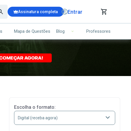
Entrar
Assinatura completa
is
Mapa de Questões
Professores
Blog
RRINHO DE COMPRAS
NS (00)
Ops!
Seu carrinho ainda está vazio.
Voltar para a loja
Escolha o formato: