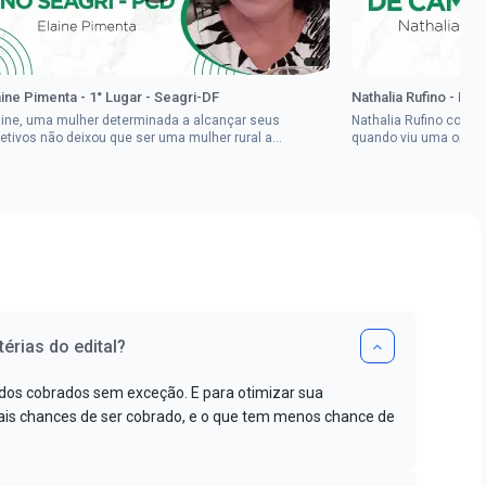
aine Pimenta - 1° Lugar - Seagri-DF
Nathalia Rufino - Pr
aine, uma mulher determinada a alcançar seus
Nathalia Rufino come
jetivos não deixou que ser uma mulher rural a
quando viu uma oport
pedisse.Aprovada em dois concurso...
Brasil, mesmo não co
érias do edital?
dos cobrados sem exceção. E para otimizar sua
s chances de ser cobrado, e o que tem menos chance de