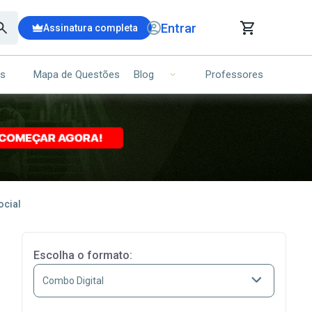
Entrar
Assinatura completa
is
Mapa de Questões
Professores
Blog
RRINHO DE COMPRAS
NS (00)
Ops!
Seu carrinho ainda está vazio.
Voltar para a loja
ocial
Escolha o formato: