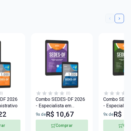
0)
(0)
DF 2026
Combo SEDES-DF 2026
Combo SEDE
istrativo
- Especialista em
- Especialist
Desenvolvimento e
Desenvolvim
22
R$ 10,67
R$ 10
9x de
9x de
Assistência Social
Assistência S
(EDAS) - Serviço Social
(EDAS) - Psic
rar
Comprar
Com