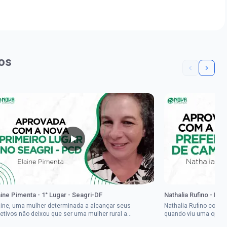
os
aine Pimenta - 1° Lugar - Seagri-DF
Nathalia Rufino - Pr
aine, uma mulher determinada a alcançar seus
Nathalia Rufino come
jetivos não deixou que ser uma mulher rural a
quando viu uma oport
pedisse.Aprovada em dois concurso...
Brasil, mesmo não co