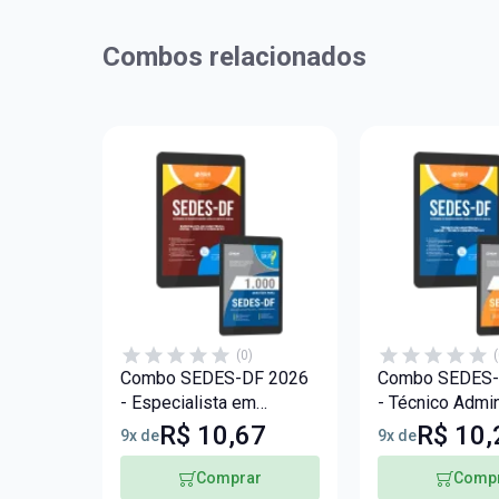
Combos relacionados
(0)
(
Combo SEDES-DF 2026
Combo SEDES-
- Especialista em
- Técnico Admin
Desenvolvimento e
R$ 10,67
R$ 10,
9x de
9x de
Assistência Social
(EDAS) - Direito e
Comprar
Comp