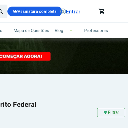
Entrar
Assinatura completa
is
Mapa de Questões
Professores
Blog
RRINHO DE COMPRAS
NS (00)
Ops!
Seu carrinho ainda está vazio.
Voltar para a loja
rito Federal
Filtrar