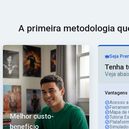
A primeira metodologia q
Seja Pre
Tenha t
Veja aba
Vantagens 
Acesso a
Ferrament
Mapa de 
Melhor custo-
Tutoria E
Platafor
benefício
Simulado