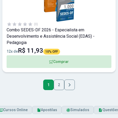
(0)
Combo SEDES-DF 2026 - Especialista em
Desenvolvimento e Assistência Social (EDAS) -
Pedagogia
R$ 11,93
12x de
10% OFF
Comprar
1
2
Cursos Online
Apostilas
Simulados
Questõe