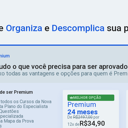
ue
Organiza
e
Descomplica
sua p
mium
udo o que você precisa para ser aprovad
ixo todas as vantagens e opções para quem é Prem
de ser Premium
MELHOR OPÇÃO
 todos os Cursos da Nova
Premium
a Plano do Especialista
24 meses
Questões
specializada
De
R$2497,00
por
ma Mapa da Prova
R$34,90
12x de
s