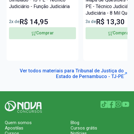
Judiciário - Função Judiciária
PE - Técnico Judiciári
Judiciária - 8 Mil Ques
R$ 14,95
R$ 13,30
2x de
3x de
Comprar
Comprar
Ver todos materiais para Tribunal de Justiça do
Estado de Pernambuco - TJ-PE
Quem somos
Blog
Apostilas
Cursos grátis
Cursos
Notícias