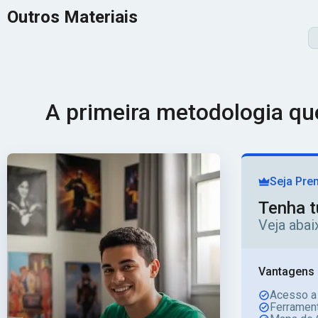
Outros Materiais
A primeira metodologia q
Seja Pre
Tenha t
Veja aba
Vantagens 
Acesso a
Ferrament