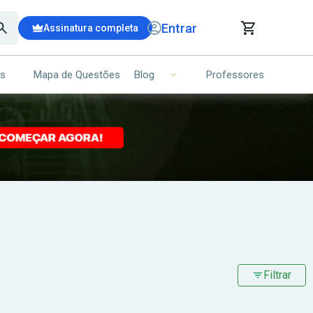
Entrar
Assinatura completa
is
Mapa de Questões
Professores
Blog
RRINHO DE COMPRAS
NS (00)
Ops!
Seu carrinho ainda está vazio.
Voltar para a loja
Filtrar