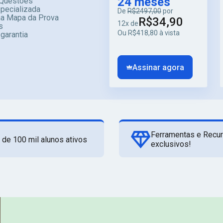
24 meses
Questões
specializada
De
R$2497,00
por
ma Mapa da Prova
R$34,90
12x de
s
Ou R$418,80 à vista
 garantia
Assinar agora
Ferramentas e Recu
 de 100 mil alunos ativos
exclusivos!