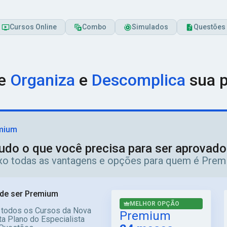
Cursos Online
Combo
Simulados
Questões
ue
Organiza
e
Descomplica
sua p
mium
udo o que você precisa para ser aprovad
ixo todas as vantagens e opções para quem é Prem
de ser Premium
MELHOR OPÇÃO
 todos os Cursos da Nova
Premium
a Plano do Especialista