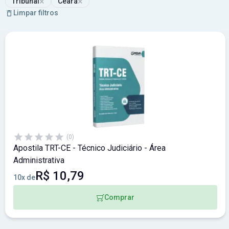
×
×
Tribunal
Ceará
Limpar filtros
(0)
Apostila TRT-CE - Técnico Judiciário - Área
Administrativa
R$ 10,79
10x de
Comprar