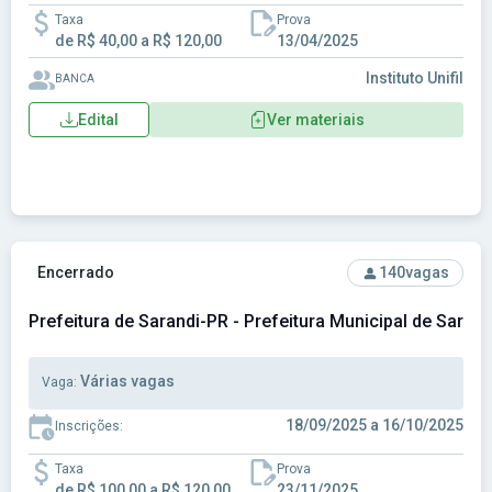
Taxa
Prova
de R$ 40,00 a R$ 120,00
13/04/2025
Instituto Unifil
BANCA
Edital
Ver materiais
Ver concurso: Prefeitura de Sarandi-PR - Prefeitura Municip
Encerrado
140
vagas
Prefeitura de Sarandi-PR - Prefeitura Municipal de Saran
Várias vagas
Vaga:
18/09/2025 a 16/10/2025
Inscrições:
Taxa
Prova
de R$ 100,00 a R$ 120,00
23/11/2025