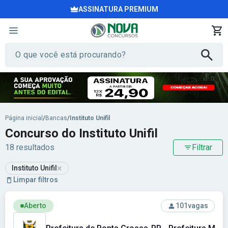
ASSINATURA PREMIUM
Página inicial
/
Bancas
/
Instituto Unifil
Concurso do Instituto Unifil
18 resultados
Filtrar
×
Instituto Unifil
Limpar filtros
Ver concurso: Prefeitura de Ponta Grossa-PR - Prefeitura 
Aberto
101
vagas