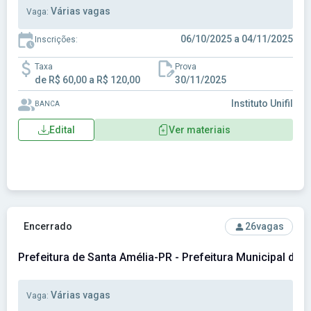
Várias vagas
Vaga:
06/10/2025 a 04/11/2025
Inscrições:
Taxa
Prova
de R$ 60,00 a R$ 120,00
30/11/2025
Instituto Unifil
BANCA
Edital
Ver materiais
Ver concurso: Prefeitura de Santa Amélia-PR - Prefeitura M
Encerrado
26
vagas
Prefeitura de Santa Amélia-PR - Prefeitura Municipal de 
Várias vagas
Vaga: