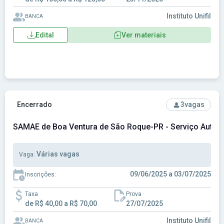
Instituto Unifil
BANCA
Edital
Ver materiais
Ver concurso: SAMAE de Boa Ventura de São Roque-PR - Se
Encerrado
3
vagas
SAMAE de Boa Ventura de São Roque-PR - Serviço Autôn
Várias vagas
Vaga:
09/06/2025 a 03/07/2025
Inscrições:
Taxa
Prova
de R$ 40,00 a R$ 70,00
27/07/2025
Instituto Unifil
BANCA