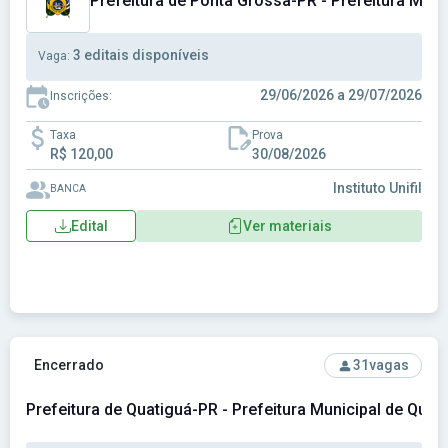
Prefeitura de Ponta Grossa-PR - Prefeitura Mun
3 editais disponíveis
Vaga:
29/06/2026 a 29/07/2026
Inscrições:
Taxa
Prova
R$ 120,00
30/08/2026
Instituto Unifil
BANCA
Edital
Ver materiais
Ver concurso: Prefeitura de Quatiguá-PR - Prefeitura Munici
Encerrado
31
vagas
Prefeitura de Quatiguá-PR - Prefeitura Municipal de Quat