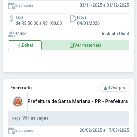
03/11/2025 a 01/12/2025
Inscrições:
Taxa
Prova
de R$ 50,00 a R$ 100,00
04/01/2026
Instituto Unifil
BANCA
Edital
Ver materiais
Ver concurso: Prefeitura de Santa Mariana - PR - Prefeitura
Encerrado
42
vagas
Prefeitura de Santa Mariana - PR - Prefeitura Mu
Várias vagas
Vaga:
20/02/2025 a 17/03/2025
Inscrições: