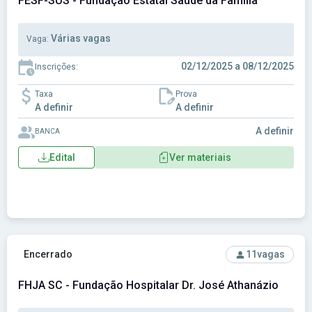
FESF-SUS - Fundação Estatal Saúde da Família
Várias vagas
Vaga:
02/12/2025 a 08/12/2025
Inscrições:
Taxa
Prova
A definir
A definir
A definir
BANCA
Edital
Ver materiais
Ver concurso: FHJA SC - Fundação Hospitalar Dr. José Atha
Encerrado
11
vagas
FHJA SC - Fundação Hospitalar Dr. José Athanázio