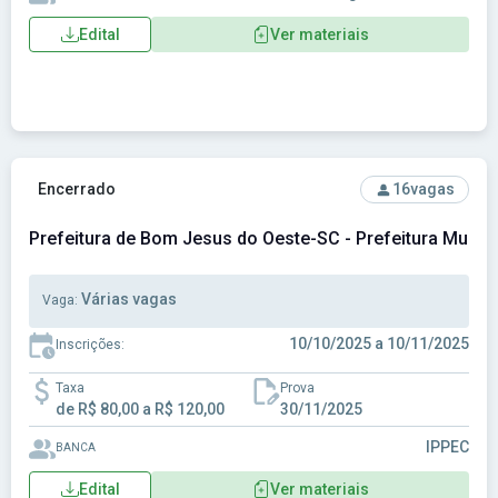
Edital
Ver materiais
Ver concurso: Prefeitura de Bom Jesus do Oeste-SC - Pref
Encerrado
16
vagas
Prefeitura de Bom Jesus do Oeste-SC - Prefeitura Muni
Várias vagas
Vaga:
10/10/2025 a 10/11/2025
Inscrições:
Taxa
Prova
de R$ 80,00 a R$ 120,00
30/11/2025
IPPEC
BANCA
Edital
Ver materiais