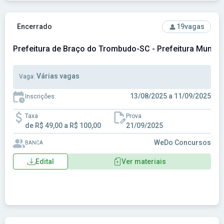
Ver concurso: Prefeitura de Braço do Trombudo-SC - Prefei
Encerrado
19
vagas
Prefeitura de Braço do Trombudo-SC - Prefeitura Munic
Várias vagas
Vaga:
13/08/2025 a 11/09/2025
Inscrições:
Taxa
Prova
de R$ 49,00 a R$ 100,00
21/09/2025
WeDo Concursos
BANCA
Edital
Ver materiais