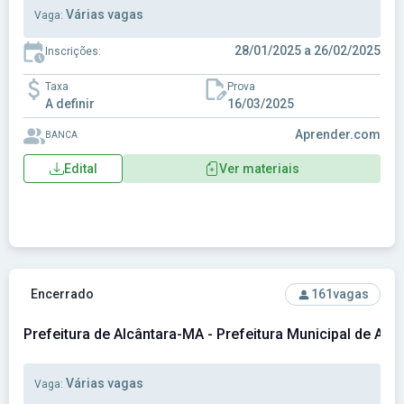
Várias vagas
Vaga:
28/01/2025 a 26/02/2025
Inscrições:
Taxa
Prova
A definir
16/03/2025
Aprender.com
BANCA
Edital
Ver materiais
Ver concurso: Prefeitura de Alcântara-MA - Prefeitura Munic
Encerrado
161
vagas
Prefeitura de Alcântara-MA - Prefeitura Municipal de Alc
Várias vagas
Vaga: