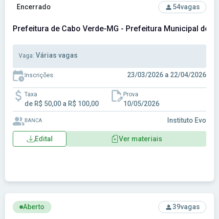
Ver concurso: Prefeitura de Cabo Verde-MG - Prefeitura Mu
Encerrado
54
vagas
Prefeitura de Cabo Verde-MG - Prefeitura Municipal de 
Várias vagas
Vaga:
23/03/2026 a 22/04/2026
Inscrições:
Taxa
Prova
de R$ 50,00 a R$ 100,00
10/05/2026
Instituto Evo
BANCA
Edital
Ver materiais
Ver concurso: Prefeitura de Caiçara-RS - Prefeitura Municip
Aberto
39
vagas