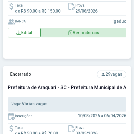
Taxa
Prova
de R$ 90,00 a R$ 150,00
29/08/2026
Igeduc
BANCA
Edital
Ver materiais
Ver concurso: Prefeitura de Araquari - SC - Prefeitura Munici
Encerrado
29
vagas
Prefeitura de Araquari - SC - Prefeitura Municipal de Araq
Várias vagas
Vaga:
10/03/2026 a 06/04/2026
Inscrições:
Taxa
Prova
de R$ 50,00 a R$ 70,00
03/05/2026