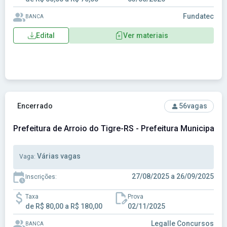
Fundatec
BANCA
Edital
Ver materiais
Ver concurso: Prefeitura de Arroio do Tigre-RS - Prefeitura 
Encerrado
56
vagas
Prefeitura de Arroio do Tigre-RS - Prefeitura Municipal d
Várias vagas
Vaga:
27/08/2025 a 26/09/2025
Inscrições:
Taxa
Prova
de R$ 80,00 a R$ 180,00
02/11/2025
Legalle Concursos
BANCA