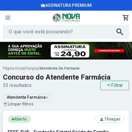
ASSINATURA PREMIUM
Página inicial
/
Cargos
/
Atendente De Farmacia
Concurso do Atendente Farmácia
53 resultados
Filtrar
×
Atendente Farmácia
Limpar filtros
Ver concurso: FESF-SUS - Fundação Estatal Saúde da Famíli
Aberto
15
vagas