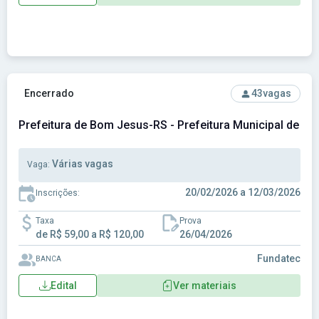
Ver concurso: Prefeitura de Bom Jesus-RS - Prefeitura Mu
Encerrado
43
vagas
Prefeitura de Bom Jesus-RS - Prefeitura Municipal de B
Várias vagas
Vaga:
20/02/2026 a 12/03/2026
Inscrições:
Taxa
Prova
de R$ 59,00 a R$ 120,00
26/04/2026
Fundatec
BANCA
Edital
Ver materiais