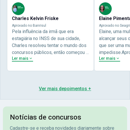
Charles Kelvin Friske
Elaine Piment
Aprovado no Banrisul
Aprovado no Seagri
Pela influência da irmã que era
Elaine, uma mu
estagiária no INSS de sua cidade,
alcançar seus 
Charles resolveu tentar o mundo dos
que ser uma mul
concursos públicos, então começou a
impedisse.Apr
Ler mais
Ler mais
estudar com contéudo gratuito que a
concursos públ
Nova oferece através do Youtube, e a
aprovada pela 
partir das aulas resolveu adquirir o
Nova Concursos
curso específico para ter uma
ter determinaç
preparação completa, e o resultado
objetivos para 
Ver mais depoimentos +
não poderia ser diferente quando
conta melhor na
abriu o concurso para o Banco da sua
sua vida e qua
cidade, o Banrisul. Se tornou
obstáculos para
assinante premium e em seguida
sonhada aprova
Notícias de concursos
veio o resultado, aprovado com
no concurso do 
Cadastre-se e receba novidades diariamente sobre
mérito no concurso do
Pimenta - Apro