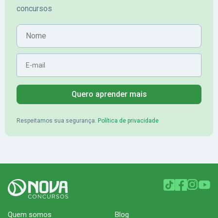
concursos
Banrisul.Charles Kelvin Friske -
Lugar no conc
Aprovado no Banrisul
Nome
E-mail
Quero aprender mais
Respeitamos sua segurança.
Política de privacidade
Quem somos
Blog