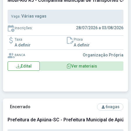
Mobi-Rio RJ - Companhia Municipal de Transportes Col
Várias vagas
Vaga:
28/07/2026 a 03/08/2026
Inscrições:
Taxa
Prova
A definir
A definir
Organização Própria
BANCA
Edital
Ver materiais
Ver concurso: Prefeitura de Apiúna-SC - Prefeitura Municipa
Encerrado
6
vagas
Prefeitura de Apiúna-SC - Prefeitura Municipal de Apiúna