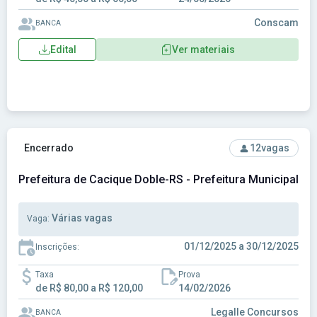
Conscam
BANCA
Edital
Ver materiais
Ver concurso: Prefeitura de Cacique Doble-RS - Prefeitura 
Encerrado
12
vagas
Prefeitura de Cacique Doble-RS - Prefeitura Municipal d
Várias vagas
Vaga:
01/12/2025 a 30/12/2025
Inscrições:
Taxa
Prova
de R$ 80,00 a R$ 120,00
14/02/2026
Legalle Concursos
BANCA