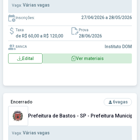
Várias vagas
Vaga:
27/04/2026 a 28/05/2026
Inscrições:
Taxa
Prova
de R$ 60,00 a R$ 120,00
28/06/2026
Instituto DOM
BANCA
Edital
Ver materiais
Ver concurso: Prefeitura de Bastos - SP - Prefeitura Munici
Encerrado
6
vagas
Prefeitura de Bastos - SP - Prefeitura Municipal
Várias vagas
Vaga: