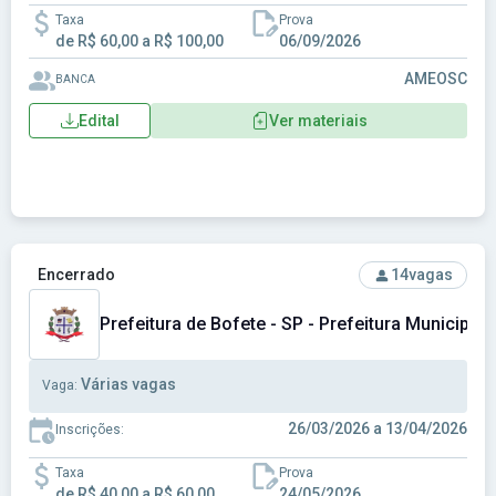
Taxa
Prova
de R$ 60,00 a R$ 100,00
06/09/2026
AMEOSC
BANCA
Edital
Ver materiais
Ver concurso: Prefeitura de Bofete - SP - Prefeitura Municip
Encerrado
14
vagas
Prefeitura de Bofete - SP - Prefeitura Municipal 
Várias vagas
Vaga:
26/03/2026 a 13/04/2026
Inscrições:
Taxa
Prova
de R$ 40,00 a R$ 60,00
24/05/2026