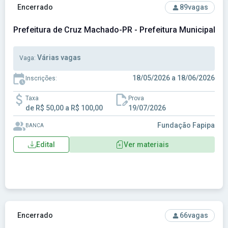
Ver concurso: Prefeitura de Cruz Machado-PR - Prefeitura 
Encerrado
89
vagas
Prefeitura de Cruz Machado-PR - Prefeitura Municipal 
Várias vagas
Vaga:
18/05/2026 a 18/06/2026
Inscrições:
Taxa
Prova
de R$ 50,00 a R$ 100,00
19/07/2026
Fundação Fapipa
BANCA
Edital
Ver materiais
Ver concurso: Prefeitura de Getúlio Vargas-RS - Prefeitura 
Encerrado
66
vagas