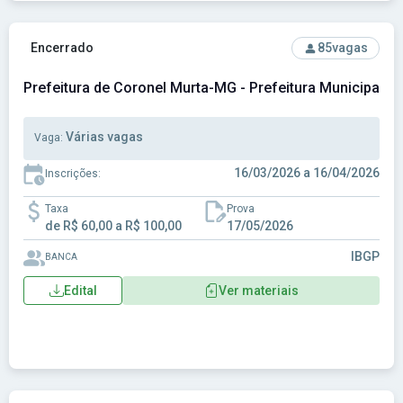
Ver concurso: Prefeitura de Coronel Murta-MG - Prefeitura 
Encerrado
85
vagas
Prefeitura de Coronel Murta-MG - Prefeitura Municipal 
Várias vagas
Vaga:
16/03/2026 a 16/04/2026
Inscrições:
Taxa
Prova
de R$ 60,00 a R$ 100,00
17/05/2026
IBGP
BANCA
Edital
Ver materiais