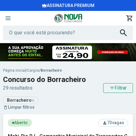
ASSINATURA PREMIUM
Página inicial
/
Cargos
/
Borracheiro
Concurso do Borracheiro
29 resultados
Filtrar
×
Borracheiro
Limpar filtros
Ver concurso: Mobi-Rio RJ - Companhia Municipal de Trans
Aberto
73
vagas