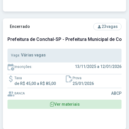
Ver concurso: Prefeitura de Conchal-SP - Prefeitura Munici
Encerrado
23
vagas
Prefeitura de Conchal-SP - Prefeitura Municipal de Conc
Várias vagas
Vaga:
13/11/2025 a 12/01/2026
Inscrições:
Taxa
Prova
de R$ 45,00 a R$ 85,00
25/01/2026
ABCP
BANCA
Ver materiais