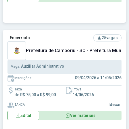
Ver concurso: Prefeitura de Camboriú - SC - Prefeitura Muni
Encerrado
25
vagas
Prefeitura de Camboriú - SC - Prefeitura Munici
Auxiliar Administrativo
Vaga:
09/04/2026 a 11/05/2026
Inscrições:
Taxa
Prova
de R$ 75,00 a R$ 99,00
14/06/2026
Idecan
BANCA
Edital
Ver materiais