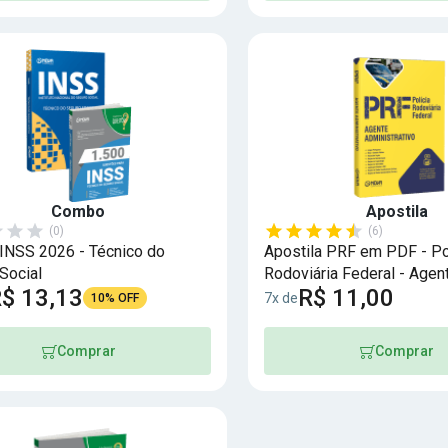
Combo
Apostila
(0)
(6)
NSS 2026 - Técnico do
Apostila PRF em PDF - Po
Social
Rodoviária Federal - Agen
$ 13,13
R$ 11,00
Administrativo
7x de
10% OFF
Comprar
Comprar