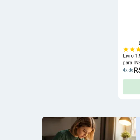
Livro 1
para IN
R
Seguro 
4x de