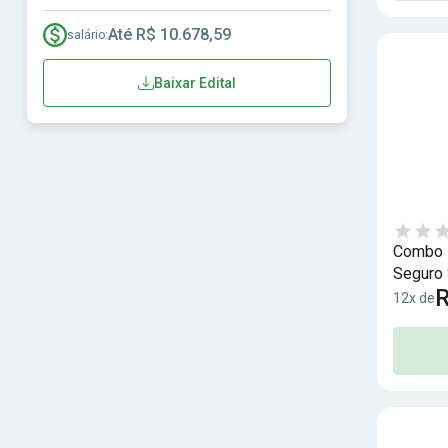
Até R$ 10.678,59
salário:
Baixar Edital
Combo I
Seguro 
R
12x de