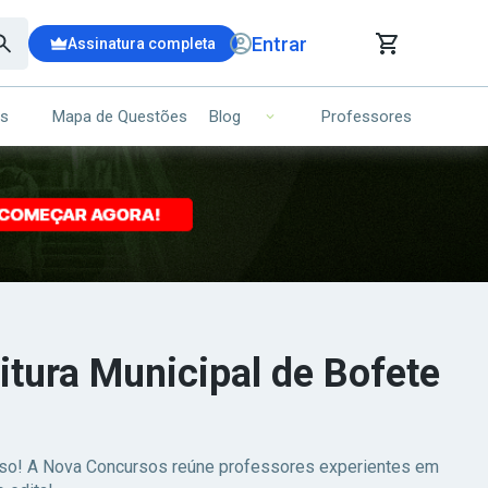
Entrar
Assinatura completa
is
Mapa de Questões
Professores
Blog
RRINHO DE COMPRAS
NS (00)
Ops!
Seu carrinho ainda está vazio.
Voltar para a loja
eitura Municipal de Bofete
esso! A Nova Concursos reúne professores experientes em