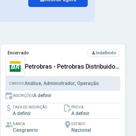
cial do Distrito Federal
Ver concurso: Petrobras - Petrobras Distribuidora S.A.
Encerrado
Indefinido
Petrobras - Petrobras Distribuidora S.A.
Análise, Administrador, Operação
CARGOS:
A definir
INSCRIÇÕES
TAXA DE INSCRIÇÃO
PROVA
A definir
A definir
BANCA
ESTADO
Cesgranrio
Nacional