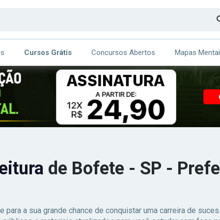
os
Cursos Grátis
Concursos Abertos
Mapas Menta
CA
ITE
eitura
de Bofete - SP - Pref
e para a sua grande chance de conquistar uma carreira de suc