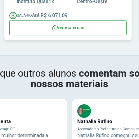
Instituto Quadrix
Centro-Oeste
Até R$ 6.071,09
SALÁRIO
Ver materiais
 que outros alunos
comentam so
nossos materiais
menta
Nathalia Rufino
eagri-DF
Aprovado no Prefeitura de Campina
a mulher determinada a
Nathalia Rufino começou se