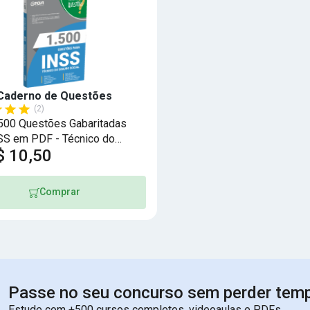
Caderno de Questões
(2)
.500 Questões Gabaritadas
SS em PDF - Técnico do
$ 10,50
Social
Comprar
Passe no seu concurso sem perder tem
Estude com +500 cursos completos, videoaulas e PDFs