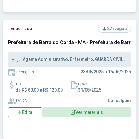
Ver concurso: Prefeitura de Barra do Corda - MA - Prefeitur
Encerrado
277
vagas
Prefeitura de Barra do Corda - MA - Prefeitura de Barra
Agente Administrativo, Enfermeiro, GUARDA CIVIL MUNICIPAL
Vaga:
23/05/2025 a 16/06/2025
Inscrições:
Taxa
Prova
de R$ 80,00 a R$ 120,00
31/08/2025
Consulpam
BANCA
Edital
Ver materiais