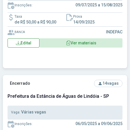
09/07/2025 a 15/08/2025
Inscrições:
Taxa
Prova
de R$ 50,00 a R$ 90,00
14/09/2025
INDEPAC
BANCA
Edital
Ver materiais
Ver concurso: Prefeitura da Estância de Águas de Lindóia - 
Encerrado
14
vagas
Prefeitura da Estância de Águas de Lindóia - SP
Várias vagas
Vaga:
06/05/2025 a 09/06/2025
Inscrições: