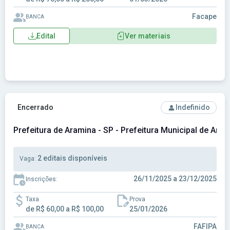
Facape
BANCA
Edital
Ver materiais
Ver concurso: Prefeitura de Aramina - SP - Prefeitura Munic
Encerrado
Indefinido
Prefeitura de Aramina - SP - Prefeitura Municipal de Aram
2 editais disponíveis
Vaga:
26/11/2025 a 23/12/2025
Inscrições:
Taxa
Prova
de R$ 60,00 a R$ 100,00
25/01/2026
FAFIPA
BANCA