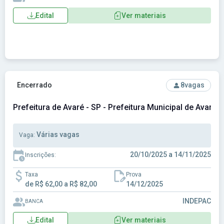
Edital
Ver materiais
Ver concurso: Prefeitura de Avaré - SP - Prefeitura Municipa
Encerrado
8
vagas
Prefeitura de Avaré - SP - Prefeitura Municipal de Avaré -
Várias vagas
Vaga:
20/10/2025 a 14/11/2025
Inscrições:
Taxa
Prova
de R$ 62,00 a R$ 82,00
14/12/2025
INDEPAC
BANCA
Edital
Ver materiais