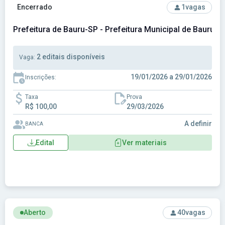
Ver concurso: Prefeitura de Bauru-SP - Prefeitura Municipal
Encerrado
1
vagas
Prefeitura de Bauru-SP - Prefeitura Municipal de Bauru-S
2 editais disponíveis
Vaga:
19/01/2026 a 29/01/2026
Inscrições:
Taxa
Prova
R$ 100,00
29/03/2026
A definir
BANCA
Edital
Ver materiais
Ver concurso: Prefeitura de Boituva-SP - Prefeitura Municip
Aberto
40
vagas