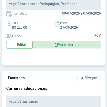
Coordenador Pedagógico, Professor
Vaga:
09/07/2026 a 07/08/2026
Inscrições:
Taxa
Prova
R$ 220,00
27/09/2026
FGV
BANCA
Edital
Ver materiais
Ver concurso: Carreiras Educacionais
Encerrado
20
vagas
Carreiras Educacionais
Várias vagas
Vaga: