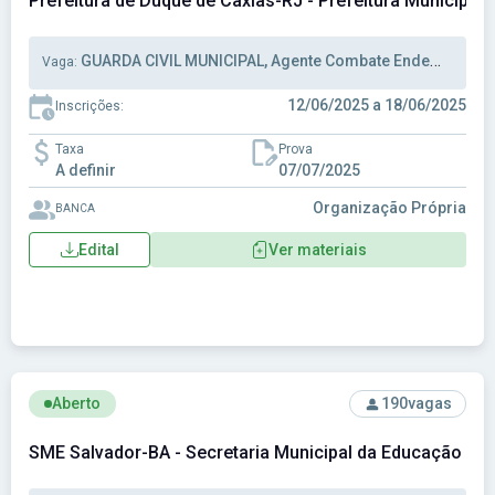
Prefeitura de Duque de Caxias-RJ - Prefeitura Municipal
GUARDA CIVIL MUNICIPAL, Agente Combate Endemias, Agente Comunitário de Saúde
Vaga:
12/06/2025 a 18/06/2025
Inscrições:
Taxa
Prova
A definir
07/07/2025
Organização Própria
BANCA
Edital
Ver materiais
Ver concurso: SME Salvador-BA - Secretaria Municipal da E
Aberto
190
vagas
SME Salvador-BA - Secretaria Municipal da Educação de