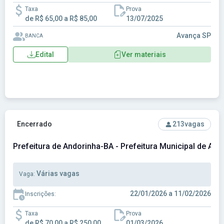
Taxa
Prova
de R$ 65,00 a R$ 85,00
13/07/2025
Avança SP
BANCA
Edital
Ver materiais
Ver concurso: Prefeitura de Andorinha-BA - Prefeitura Munic
Encerrado
213
vagas
Prefeitura de Andorinha-BA - Prefeitura Municipal de An
Várias vagas
Vaga:
22/01/2026 a 11/02/2026
Inscrições:
Taxa
Prova
de R$ 70,00 a R$ 250,00
01/03/2026