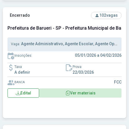
Ver concurso: Prefeitura de Barueri - SP - Prefeitura Municip
Encerrado
102
vagas
Prefeitura de Barueri - SP - Prefeitura Municipal de Baruer
Agente Administrativo, Agente Escolar, Agente Operacional
Vaga:
05/01/2026 a 04/02/2026
Inscrições:
Taxa
Prova
A definir
22/03/2026
FCC
BANCA
Edital
Ver materiais