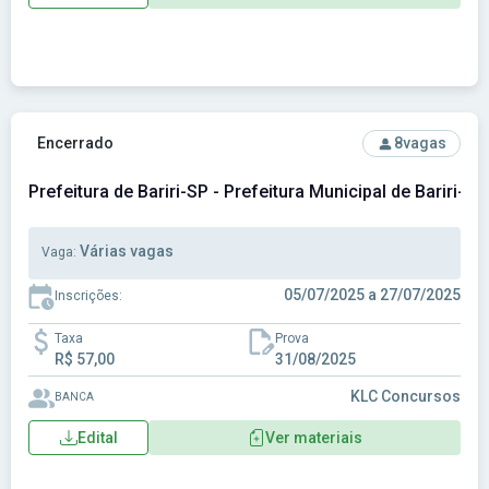
Ver concurso: Prefeitura de Bariri-SP - Prefeitura Municipal 
Encerrado
8
vagas
Prefeitura de Bariri-SP - Prefeitura Municipal de Bariri-SP
Várias vagas
Vaga:
05/07/2025 a 27/07/2025
Inscrições:
Taxa
Prova
R$ 57,00
31/08/2025
KLC Concursos
BANCA
Edital
Ver materiais