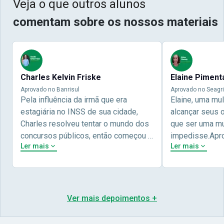
Veja o que outros alunos
comentam sobre os nossos materiais
Charles Kelvin Friske
Elaine Piment
Aprovado no Banrisul
Aprovado no Seagri
Pela influência da irmã que era
Elaine, uma mu
estagiária no INSS de sua cidade,
alcançar seus 
Charles resolveu tentar o mundo dos
que ser uma mul
concursos públicos, então começou a
impedisse.Apr
Ler mais
Ler mais
estudar com contéudo gratuito que a
concursos públ
Nova oferece através do Youtube, e a
aprovada pela 
partir das aulas resolveu adquirir o
Nova Concursos
curso específico para ter uma
ter determinaç
preparação completa, e o resultado
objetivos para 
Ver mais depoimentos +
não poderia ser diferente quando
conta melhor na
abriu o concurso para o Banco da sua
sua vida e qua