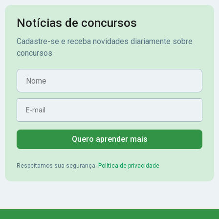
cidade, o Banrisul. Se tornou
obstáculos para
assinante premium e em seguida
sonhada aprova
Notícias de concursos
veio o resultado, aprovado com
no concurso do 
Cadastre-se e receba novidades diariamente sobre
mérito no concurso do
Pimenta - Apro
concursos
Banrisul.Charles Kelvin Friske -
Lugar no conc
Aprovado no Banrisul
Nome
E-mail
Quero aprender mais
Respeitamos sua segurança.
Política de privacidade