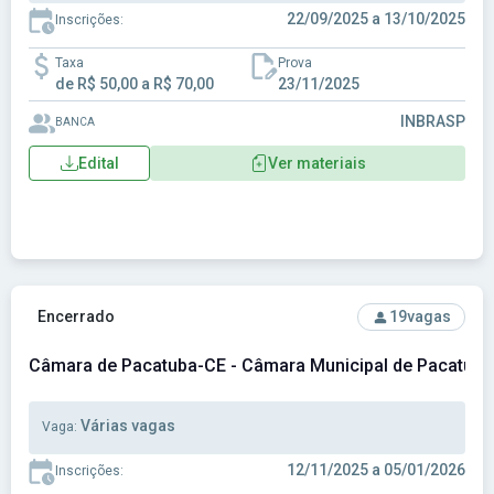
22/09/2025 a 13/10/2025
Inscrições:
Taxa
Prova
de R$ 50,00 a R$ 70,00
23/11/2025
INBRASP
BANCA
Edital
Ver materiais
Ver concurso: Câmara de Pacatuba-CE - Câmara Municipal d
Encerrado
19
vagas
Câmara de Pacatuba-CE - Câmara Municipal de Pacatub
Várias vagas
Vaga:
12/11/2025 a 05/01/2026
Inscrições: