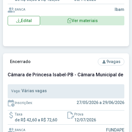
Ibam
BANCA
Edital
Ver materiais
Ver concurso: Câmara de Princesa Isabel-PB - Câmara Munic
Encerrado
9
vagas
Câmara de Princesa Isabel-PB - Câmara Municipal de Pri
Várias vagas
Vaga:
27/05/2026 a 29/06/2026
Inscrições:
Taxa
Prova
de R$ 42,60 a R$ 72,60
12/07/2026
FUNDAPE
BANCA