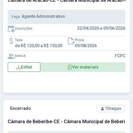
Câmara de Aracati-CE - Câmara Municipal de Aracati-CE
Agente Administrativo
Vaga:
22/04/2026 a 09/06/2026
Inscrições:
Taxa
Prova
de R$ 120,00 a R$ 150,00
09/08/2026
FCPC
BANCA
Edital
Ver materiais
Ver concurso: Câmara de Beberibe-CE - Câmara Municipal d
Encerrado
10
vagas
Câmara de Beberibe-CE - Câmara Municipal de Beberibe