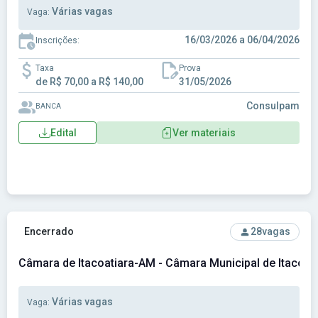
Várias vagas
Vaga:
16/03/2026 a 06/04/2026
Inscrições:
Taxa
Prova
de R$ 70,00 a R$ 140,00
31/05/2026
Consulpam
BANCA
Edital
Ver materiais
Ver concurso: Câmara de Itacoatiara-AM - Câmara Municipal 
Encerrado
28
vagas
Câmara de Itacoatiara-AM - Câmara Municipal de Itacoat
Várias vagas
Vaga: