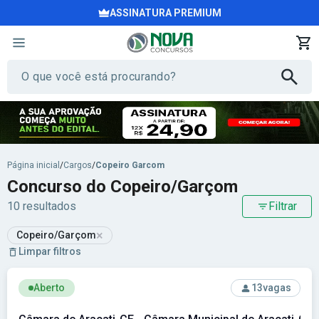
ASSINATURA PREMIUM
Página inicial
/
Cargos
/
Copeiro Garcom
Concurso do Copeiro/Garçom
10 resultados
Filtrar
×
Copeiro/Garçom
Limpar filtros
Ver concurso: Câmara de Aracati-CE - Câmara Municipal de A
Aberto
13
vagas