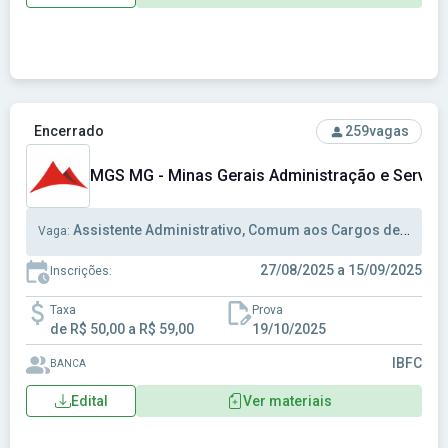
Ver concurso: MGS MG - Minas Gerais Administração e Serv
Encerrado
259
vagas
MGS MG - Minas Gerais Administração e Serviço
Assistente Administrativo, Comum aos Cargos de Ensino Fundamental
Vaga:
27/08/2025 a 15/09/2025
Inscrições:
Taxa
Prova
de R$ 50,00 a R$ 59,00
19/10/2025
IBFC
BANCA
Edital
Ver materiais