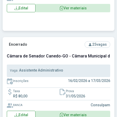
Edital
Ver materiais
Ver concurso: Câmara de Senador Canedo-GO - Câmara Mun
Encerrado
25
vagas
Câmara de Senador Canedo-GO - Câmara Municipal de 
Assistente Administrativo
Vaga:
16/02/2026 a 17/03/2026
Inscrições:
Taxa
Prova
R$ 80,00
31/05/2026
Consulpam
BANCA
Edital
Ver materiais