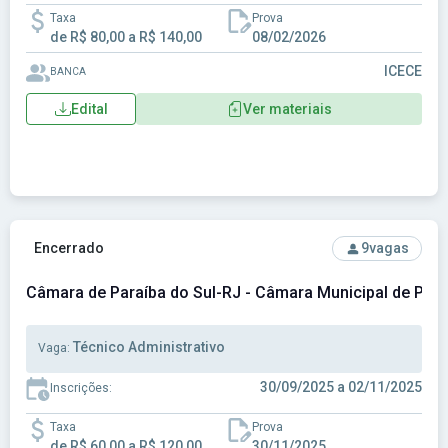
Taxa
Prova
de R$ 80,00 a R$ 140,00
08/02/2026
ICECE
BANCA
Edital
Ver materiais
Ver concurso: Câmara de Paraíba do Sul-RJ - Câmara Munici
Encerrado
9
vagas
Câmara de Paraíba do Sul-RJ - Câmara Municipal de Para
Técnico Administrativo
Vaga:
30/09/2025 a 02/11/2025
Inscrições:
Taxa
Prova
de R$ 60,00 a R$ 120,00
30/11/2025