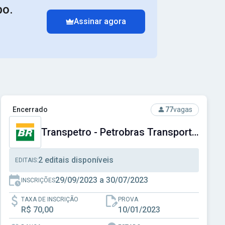
po.
Assinar agora
cial do Distrito Federal
Ver concurso: Transpetro - Petrobras Transporte S.A.
Encerrado
77
vagas
Transpetro - Petrobras Transporte S.A.
2 editais disponíveis
EDITAIS:
29/09/2023 a 30/07/2023
INSCRIÇÕES
TAXA DE INSCRIÇÃO
PROVA
R$ 70,00
10/01/2023