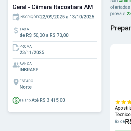
são
Auxil
Geral - Câmara Itacoatiara AM
ofertada
prova é
2
22/09/2025 a 13/10/2025
INSCRIÇÕES
Prepar
TAXA
de R$ 50,00 a R$ 70,00
PROVA
23/11/2025
BANCA
INBRASP
ESTADO
Norte
Até R$ 3.415,00
salário:
Apostil
Técnico
R
8x de