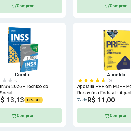
Comprar
Comprar
Combo
Apostila
(0)
(6)
NSS 2026 - Técnico do
Apostila PRF em PDF - Po
Social
Rodoviária Federal - Agen
$ 13,13
R$ 11,00
Administrativo
7x de
10% OFF
Comprar
Comprar