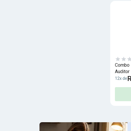
Combo R
Auditor 
R
12x de