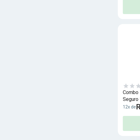
Combo I
Seguro 
R
12x de