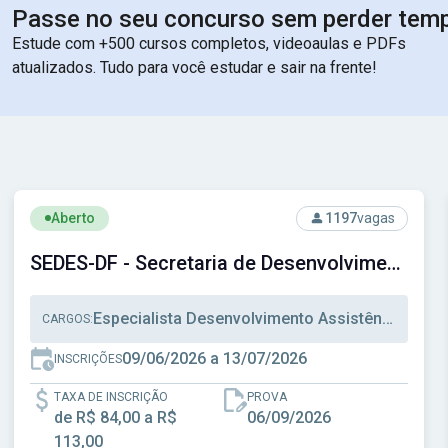
Passe no seu concurso sem perder tem
Estude com +500 cursos completos, videoaulas e PDFs
atualizados. Tudo para você estudar e sair na frente!
Ver concurso: SEDES-DF - Secretaria de Desenvolvimento So
Aberto
1197
vagas
SEDES-DF - Secretaria de Desenvolvimento Social do Distrito Federal
Especialista Desenvolvimento Assistência Social, Técnico Desenvolvimento Assistência Social, Técnico Administrativo
CARGOS:
09/06/2026 a 13/07/2026
INSCRIÇÕES
TAXA DE INSCRIÇÃO
PROVA
de R$ 84,00 a R$
06/09/2026
113,00