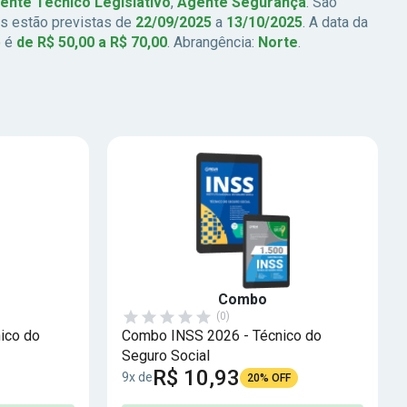
ente Técnico Legislativo
,
Agente Segurança
. São
es estão previstas de
22/09/2025
a
13/10/2025
. A data da
o é
de R$ 50,00 a R$ 70,00
. Abrangência:
Norte
.
Combo
(0)
ico do
Combo INSS 2026 - Técnico do
Seguro Social
R$ 10,93
9x de
20% OFF