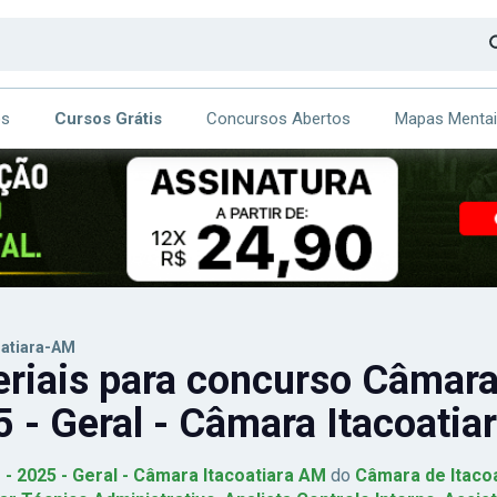
os
Cursos Grátis
Concursos Abertos
Mapas Menta
CA
ITE
oatiara-AM
riais para concurso Câmara
 - Geral - Câmara Itacoatia
1 - 2025 - Geral - Câmara Itacoatiara AM
do
Câmara de Itaco