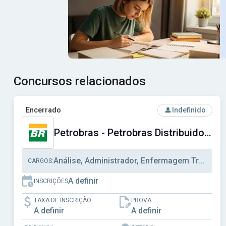
Concursos relacionados
Ver concurso: Petrobras - Petrobras Distribuidora S.A.
Encerrado
Indefinido
Petrobras - Petrobras Distribuidora S.A.
Análise, Administrador, Enfermagem Trabalho
CARGOS:
A definir
INSCRIÇÕES
TAXA DE INSCRIÇÃO
PROVA
A definir
A definir