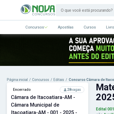
Concursos
Apostilas
Cursos
Livr
Página inicial
/
Concursos
/
Editais
/
Concurso Câmara de Itac
Mate
Encerrado
28
vagas
2025
Câmara de Itacoatiara-AM -
Câmara Municipal de
Edital 00
Itacoatiara-AM - 001 - 2025 -