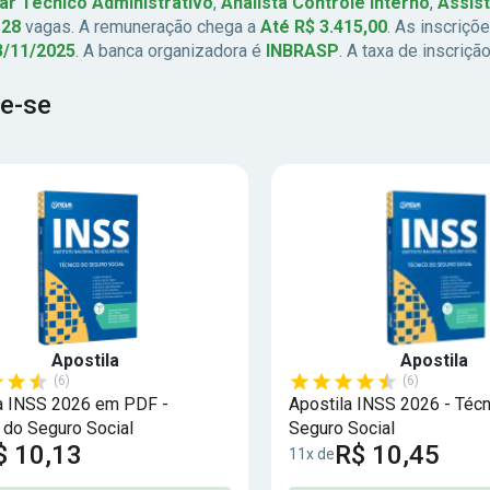
iar Técnico Administrativo
,
Analista Controle Interno
,
Assist
s
28
vagas. A remuneração chega a
Até R$ 3.415,00
. As inscriçõ
3/11/2025
. A banca organizadora é
INBRASP
. A taxa de inscriçã
e-se
Apostila
Apostila
(6)
(6)
a INSS 2026 em PDF -
Apostila INSS 2026 - Técn
 do Seguro Social
Seguro Social
$ 10,13
R$ 10,45
11x de