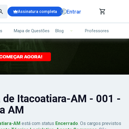
Entrar
Assinatura completa
is
Mapa de Questões
Professores
Blog
RRINHO DE COMPRAS
NS (00)
Ops!
Seu carrinho ainda está vazio.
Voltar para a loja
 de Itacoatiara-AM - 001 -
ra AM
atiara-AM
está com status
Encerrado
. Os cargos previstos