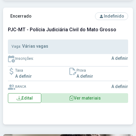
Ver concurso: PJC-MT - Polícia Judiciária Civil do Mato Gro
Encerrado
Indefinido
PJC-MT - Polícia Judiciária Civil do Mato Grosso
Várias vagas
Vaga:
A definir
Inscrições:
Taxa
Prova
A definir
A definir
A definir
BANCA
Edital
Ver materiais