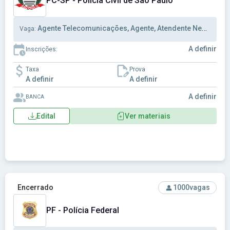
PC-SP - Polícia Civil de São Paulo
Agente Telecomunicações, Agente, Atendente Necrotério
Vaga:
A definir
Inscrições:
Taxa
Prova
A definir
A definir
A definir
BANCA
Edital
Ver materiais
Ver concurso: PF - Polícia Federal
Encerrado
1000
vagas
PF - Polícia Federal