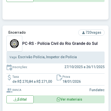
Ver concurso: PC-RS - Polícia Civil do Rio Grande do Sul
Encerrado
720
vagas
PC-RS - Polícia Civil do Rio Grande do Sul
Escrivão Polícia, Inspetor de Polícia
Vaga:
27/10/2025 a 26/11/2025
Inscrições:
Taxa
Prova
de R$ 270,84 a R$ 271,00
18/01/2026
Fundatec
BANCA
Edital
Ver materiais