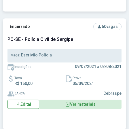
Ver concurso: PC-SE - Polícia Civil de Sergipe
Encerrado
60
vagas
PC-SE - Polícia Civil de Sergipe
Escrivão Polícia
Vaga:
09/07/2021 a 03/08/2021
Inscrições:
Taxa
Prova
R$ 150,00
05/09/2021
Cebraspe
BANCA
Edital
Ver materiais