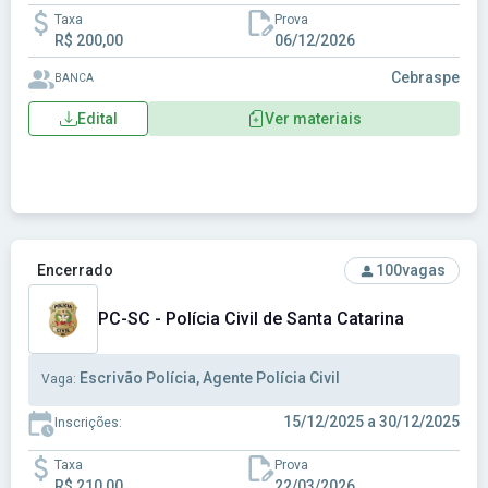
Taxa
Prova
R$ 200,00
06/12/2026
Cebraspe
BANCA
Edital
Ver materiais
Ver concurso: PC-SC - Polícia Civil de Santa Catarina
Encerrado
100
vagas
PC-SC - Polícia Civil de Santa Catarina
Escrivão Polícia, Agente Polícia Civil
Vaga:
15/12/2025 a 30/12/2025
Inscrições:
Taxa
Prova
R$ 210,00
22/03/2026