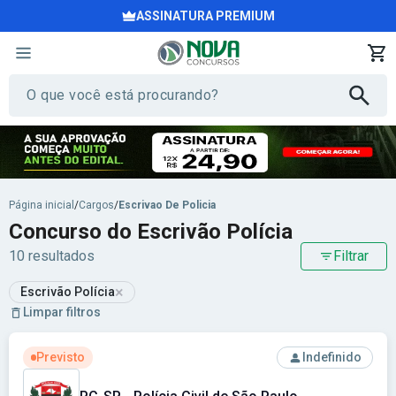
ASSINATURA PREMIUM
Página inicial
/
Cargos
/
Escrivao De Policia
Concurso do Escrivão Polícia
10 resultados
Filtrar
×
Escrivão Polícia
Limpar filtros
Ver concurso: PC-SP - Polícia Civil de São Paulo
Previsto
Indefinido