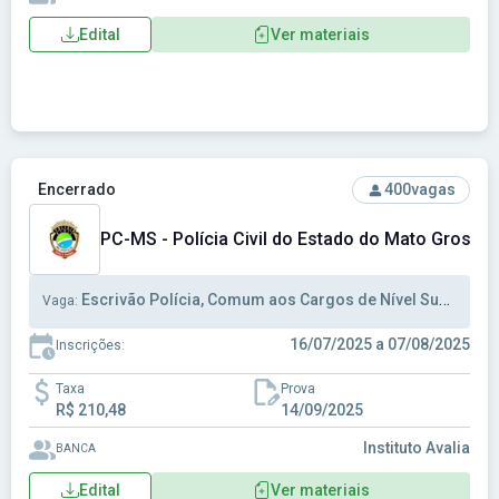
Edital
Ver materiais
Ver concurso: PC-MS - Polícia Civil do Estado do Mato Gros
Encerrado
400
vagas
PC-MS - Polícia Civil do Estado do Mato Grosso 
Escrivão Polícia, Comum aos Cargos de Nível Superior, Investigador
Vaga:
16/07/2025 a 07/08/2025
Inscrições:
Taxa
Prova
R$ 210,48
14/09/2025
Instituto Avalia
BANCA
Edital
Ver materiais