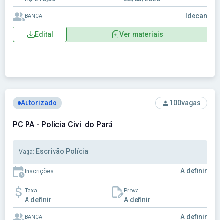
Idecan
BANCA
Edital
Ver materiais
Ver concurso: PC PA - Polícia Civil do Pará
Autorizado
100
vagas
PC PA - Polícia Civil do Pará
Escrivão Polícia
Vaga:
A definir
Inscrições:
Taxa
Prova
A definir
A definir
A definir
BANCA