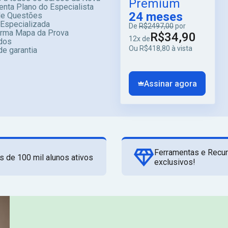
Premium
enta Plano do Especialista
24 meses
e Questões
 Especializada
De
R$2497,00
por
orma Mapa da Prova
R$34,90
12x de
dos
Ou R$418,80 à vista
de garantia
Assinar agora
Ferramentas e Recu
s de 100 mil alunos ativos
exclusivos!