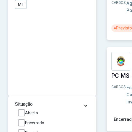
CARGOS:
Ag
MT
Po
Previsto
Ver concu
CARGOS:
Es
Ca
In
⌄
Situação
Aberto
Encerrad
Encerrado
Ver concu