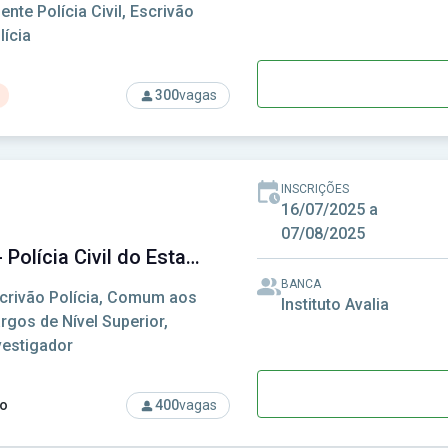
ente Polícia Civil, Escrivão
lícia
300
vagas
rso: PC-AL - Polícia Civil do Estado de Alagoas
INSCRIÇÕES
16/07/2025 a
07/08/2025
PC-MS - Polícia Civil do Estado do Mato Grosso Sul
BANCA
crivão Polícia, Comum aos
Instituto Avalia
rgos de Nível Superior,
vestigador
o
400
vagas
rso: PC-MS - Polícia Civil do Estado do Mato Grosso Sul