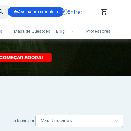
Entrar
Assinatura completa
is
Mapa de Questões
Professores
Blog
RRINHO DE COMPRAS
NS (00)
Ops!
Seu carrinho ainda está vazio.
Voltar para a loja
Ordenar por: