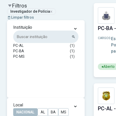
Filtros
×
Investigador de Polícia
Limpar filtros
⌄
Instituição
PC-BA - 
CARGOS:
Es
Po
PC-AL
(1)
pa
PC-BA
(1)
PC-MS
(1)
Aberto
Ver concur
⌄
Local
NACIONAL
AL
BA
MS