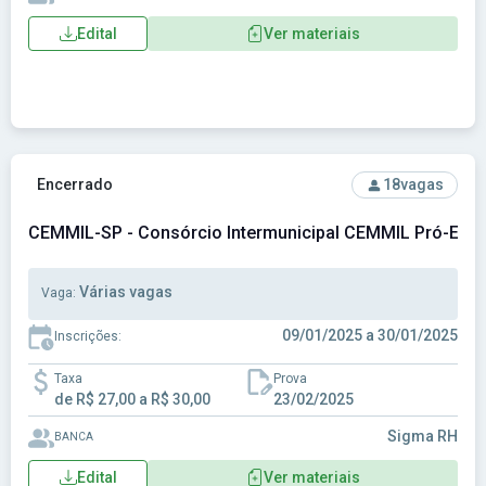
Edital
Ver materiais
Ver concurso: CEMMIL-SP - Consórcio Intermunicipal CEMM
Encerrado
18
vagas
CEMMIL-SP - Consórcio Intermunicipal CEMMIL Pró-Estr
Várias vagas
Vaga:
09/01/2025 a 30/01/2025
Inscrições:
Taxa
Prova
de R$ 27,00 a R$ 30,00
23/02/2025
Sigma RH
BANCA
Edital
Ver materiais