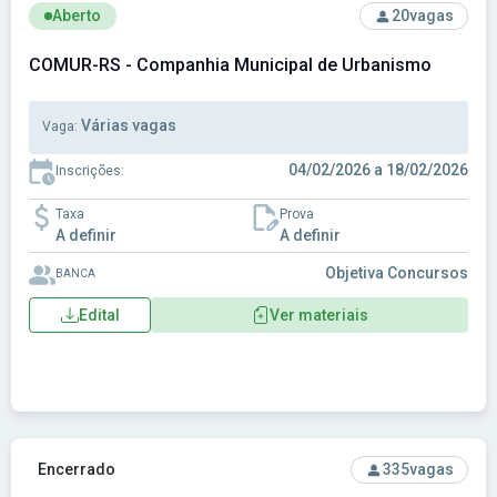
Ver concurso: COMUR-RS - Companhia Municipal de Urbani
Aberto
20
vagas
COMUR-RS - Companhia Municipal de Urbanismo
Várias vagas
Vaga:
04/02/2026 a 18/02/2026
Inscrições:
Taxa
Prova
A definir
A definir
Objetiva Concursos
BANCA
Edital
Ver materiais
Ver concurso: CONDERG-SP - CONDERG-SP - Consórcio de D
Encerrado
335
vagas