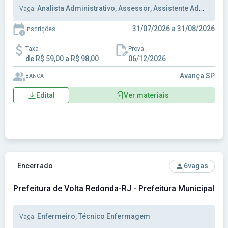
Analista Administrativo, Assessor, Assistente Administrativo
Vaga:
31/07/2026 a 31/08/2026
Inscrições:
Taxa
Prova
de R$ 59,00 a R$ 98,00
06/12/2026
Avança SP
BANCA
Edital
Ver materiais
Ver concurso: Prefeitura de Volta Redonda-RJ - Prefeitura 
Encerrado
6
vagas
Prefeitura de Volta Redonda-RJ - Prefeitura Municipal d
Enfermeiro, Técnico Enfermagem
Vaga: