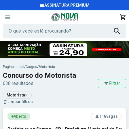
ASSINATURA PREMIUM
Página inicial
/
Cargos
/
Motorista
Concurso do Motorista
638 resultados
Filtrar
×
Motorista
Limpar filtros
Ver concurso: Prefeitura de Santos - SP - Prefeitura Munici
Aberto
118
vagas