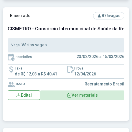
Ver concurso: CISMETRO - Consórcio Intermunicipal de Saú
Encerrado
876
vagas
CISMETRO - Consórcio Intermunicipal de Saúde da Regiã
Várias vagas
Vaga:
23/02/2026 a 15/03/2026
Inscrições:
Taxa
Prova
de R$ 12,03 a R$ 40,41
12/04/2026
Recrutamento Brasil
BANCA
Edital
Ver materiais