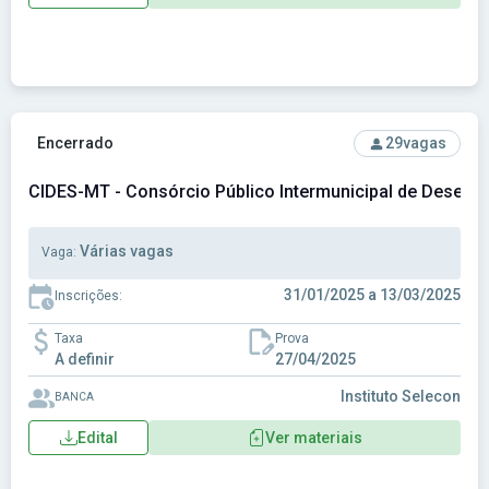
Ver concurso: CIDES-MT - Consórcio Público Intermunicipal
Encerrado
29
vagas
CIDES-MT - Consórcio Público Intermunicipal de Desenvo
Várias vagas
Vaga:
31/01/2025 a 13/03/2025
Inscrições:
Taxa
Prova
A definir
27/04/2025
Instituto Selecon
BANCA
Edital
Ver materiais