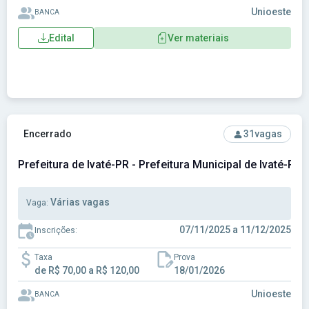
Unioeste
BANCA
Edital
Ver materiais
Ver concurso: Prefeitura de Ivaté-PR - Prefeitura Municipal 
Encerrado
31
vagas
Prefeitura de Ivaté-PR - Prefeitura Municipal de Ivaté-PR
Várias vagas
Vaga:
07/11/2025 a 11/12/2025
Inscrições:
Taxa
Prova
de R$ 70,00 a R$ 120,00
18/01/2026
Unioeste
BANCA