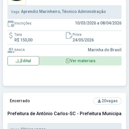
Aprendiz Marinheiro, Técnico Administração
Vaga:
10/03/2026 a 08/04/2026
Inscrições:
Taxa
Prova
R$ 150,00
24/05/2026
Marinha do Brasil
BANCA
Edital
Ver materiais
Ver concurso: Prefeitura de Antônio Carlos-SC - Prefeitura 
Encerrado
20
vagas
Prefeitura de Antônio Carlos-SC - Prefeitura Municipal d