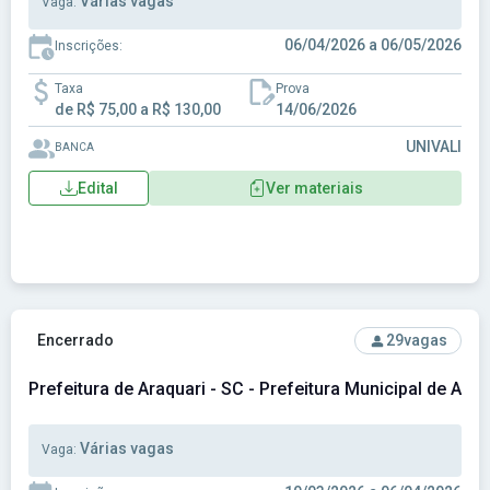
Várias vagas
Vaga:
06/04/2026 a 06/05/2026
Inscrições:
Taxa
Prova
de R$ 75,00 a R$ 130,00
14/06/2026
UNIVALI
BANCA
Edital
Ver materiais
Ver concurso: Prefeitura de Araquari - SC - Prefeitura Munici
Encerrado
29
vagas
Prefeitura de Araquari - SC - Prefeitura Municipal de Araq
Várias vagas
Vaga: