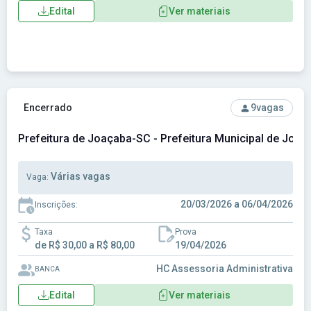
Edital
Ver materiais
Ver concurso: Prefeitura de Joaçaba-SC - Prefeitura Munici
Encerrado
9
vagas
Prefeitura de Joaçaba-SC - Prefeitura Municipal de Joa
Várias vagas
Vaga:
20/03/2026 a 06/04/2026
Inscrições:
Taxa
Prova
de R$ 30,00 a R$ 80,00
19/04/2026
HC Assessoria Administrativa
BANCA
Edital
Ver materiais