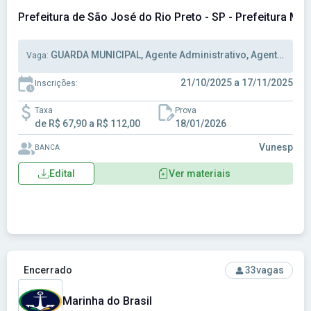
Prefeitura de São José do Rio Preto - SP - Prefeitura Mun
GUARDA MUNICIPAL, Agente Administrativo, Agente Trânsito
Vaga:
21/10/2025 a 17/11/2025
Inscrições:
Taxa
Prova
de R$ 67,90 a R$ 112,00
18/01/2026
Vunesp
BANCA
Edital
Ver materiais
Ver concurso: Marinha do Brasil
Encerrado
33
vagas
Marinha do Brasil