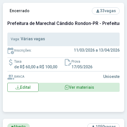
Ver concurso: Prefeitura de Marechal Cândido Rondon-PR - 
Encerrado
33
vagas
Prefeitura de Marechal Cândido Rondon-PR - Prefeitura
Várias vagas
Vaga:
11/03/2026 a 13/04/2026
Inscrições:
Taxa
Prova
de R$ 60,00 a R$ 100,00
17/05/2026
Unioeste
BANCA
Edital
Ver materiais
Ver concurso: Prefeitura de Natal - RN - Prefeitura Municipal
Aberto
1050
vagas