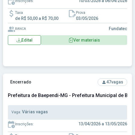
10/03/2026 a 06/04/2026
Inscrições:
Taxa
Prova
de R$ 50,00 a R$ 70,00
03/05/2026
Fundatec
BANCA
Edital
Ver materiais
Ver concurso: Prefeitura de Baependi-MG - Prefeitura Muni
Encerrado
47
vagas
Prefeitura de Baependi-MG - Prefeitura Municipal de Ba
Várias vagas
Vaga:
13/04/2026 a 13/05/2026
Inscrições: