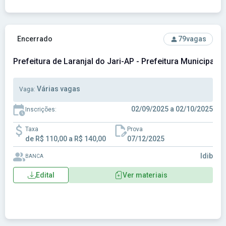
Ver concurso: Prefeitura de Laranjal do Jari-AP - Prefeitura 
Encerrado
79
vagas
Prefeitura de Laranjal do Jari-AP - Prefeitura Municipal d
Várias vagas
Vaga:
02/09/2025 a 02/10/2025
Inscrições:
Taxa
Prova
de R$ 110,00 a R$ 140,00
07/12/2025
Idib
BANCA
Edital
Ver materiais