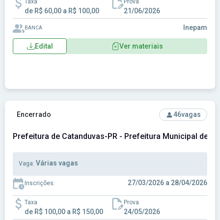
Taxa
Prova
de R$ 60,00 a R$ 100,00
21/06/2026
Inepam
BANCA
Edital
Ver materiais
Ver concurso: Prefeitura de Catanduvas-PR - Prefeitura Mu
Encerrado
46
vagas
Prefeitura de Catanduvas-PR - Prefeitura Municipal de 
Várias vagas
Vaga:
27/03/2026 a 28/04/2026
Inscrições:
Taxa
Prova
de R$ 100,00 a R$ 150,00
24/05/2026