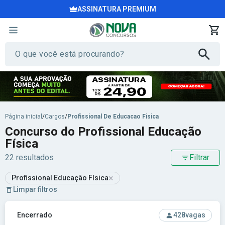
ASSINATURA PREMIUM
Página inicial
/
Cargos
/
Profissional De Educacao Fisica
Concurso do Profissional Educação
Física
22 resultados
Filtrar
×
Profissional Educação Física
Limpar filtros
Ver concurso: Prefeitura de São José do Rio Preto - SP - Pr
Encerrado
428
vagas