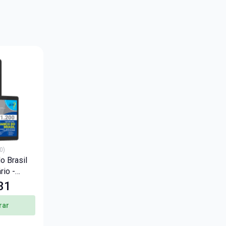
0)
 Brasil
rio -
ologia
31
rar