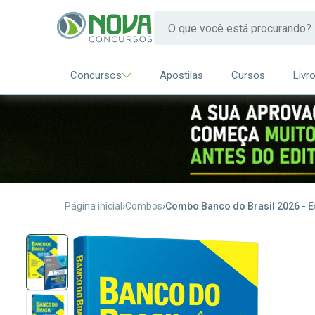
Concursos
Apostilas
Cursos
Livr
Página inicial
Combos
Combo Banco do Brasil 2026 - Es