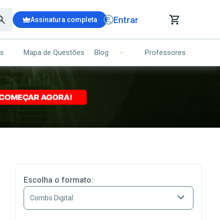
Entrar
Assinatura completa
is
Mapa de Questões
Professores
Blog
RRINHO DE COMPRAS
NS (00)
Ops!
Seu carrinho ainda está vazio.
Voltar para a loja
Escolha o formato: