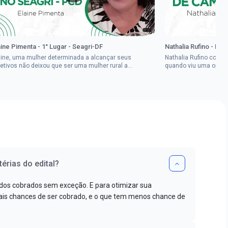
aine Pimenta - 1° Lugar - Seagri-DF
Nathalia Rufino - Pr
aine, uma mulher determinada a alcançar seus
Nathalia Rufino come
jetivos não deixou que ser uma mulher rural a
quando viu uma oport
pedisse.Aprovada em dois concurso...
Brasil, mesmo não co
érias do edital?
dos cobrados sem exceção. E para otimizar sua
s chances de ser cobrado, e o que tem menos chance de