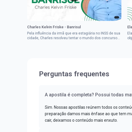
Charles Kelvin Friske - Banrisul
El
Pela influência da irmã que era estagiária no INSS de sua
El
cidade, Charles resolveu tentar o mundo dos concursos
ob
públicos, então co...
im
Perguntas frequentes
A apostila é completa? Possui todas mat
Sim. Nossas apostilas reúnem todos os conteú
preparação damos mais ênfase ao que tem mai
cair, deixamos o conteúdo mais enxuto.