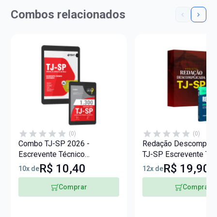
Combos relacionados
(0)
(0)
Combo TJ-SP 2026 -
Redação Descomplica
Escrevente Técnico
TJ-SP Escrevente Téc
Judiciário
Judiciário - Conteúdo
R$ 10,40
R$ 19,90
10x de
12x de
Correção + Livro Bônu
Comprar
Comprar