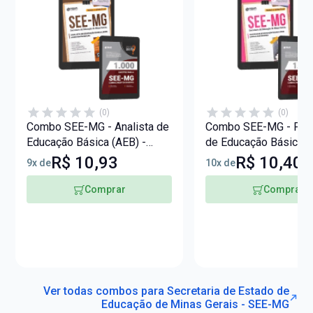
(0)
(0)
Combo SEE-MG - Analista de
Combo SEE-MG - Pro
Educação Básica (AEB) -
de Educação Básica (
Assistente Social
Língua Portuguesa
R$ 10,93
R$ 10,40
9x de
10x de
Comprar
Comprar
Ver todas combos para Secretaria de Estado de
Educação de Minas Gerais - SEE-MG