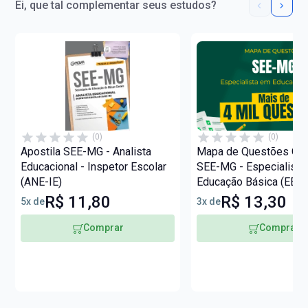
Ei, que tal complementar seus estudos?
(0)
(0)
Apostila SEE-MG - Analista
Mapa de Questões Onli
Educacional - Inspetor Escolar
SEE-MG - Especialista
(ANE-IE)
Educação Básica (EEB) 
Questões
R$ 11,80
R$ 13,30
5x de
3x de
Comprar
Comprar