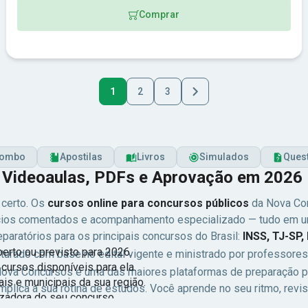
Comprar
1
2
3
ombo
Apostilas
Livros
Simulados
Ques
: Videoaulas, PDFs e Aprovação em 2026
 certo. Os
cursos online para concursos públicos
da Nova Con
ícios comentados e acompanhamento especializado — tudo em uma
paratórios para os principais concursos do Brasil:
INSS, TJ-SP, 
aberto ou previsto para 2026.
ruturado com base no edital vigente e ministrado por professor
cursos disponíveis para ela.
ova Concursos é uma das maiores plataformas de preparação p
is e municipais da sua região.
plica a sua rotina de estudos. Você aprende no seu ritmo, revi
zadora do seu concurso.
nas bancas
Cebraspe (CESPE), FGV, Vunesp, FCC, Cesgranrio