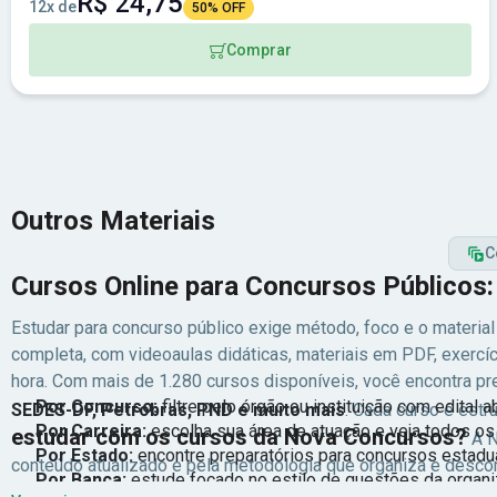
R$ 24,75
12x de
50% OFF
Comprar
Outros Materiais
C
Cursos Online para Concursos Públicos
Estudar para concurso público exige método, foco e o material
completa, com videoaulas didáticas, materiais em PDF, exerc
hora.
Com mais de 1.280 cursos disponíveis, você encontra pre
Por Concurso:
filtre pelo órgão ou instituição com edital 
SEDES-DF, Petrobras, PND e muito mais
. Cada curso é est
Por Carreira:
escolha sua área de atuação e veja todos os 
estudar com os cursos da Nova Concursos?
A N
Por Estado:
encontre preparatórios para concursos estadua
conteúdo atualizado e pela metodologia que organiza e descom
Por Banca:
estude focado no estilo de questões da organi
progresso em tempo real. Os professores são especialistas 