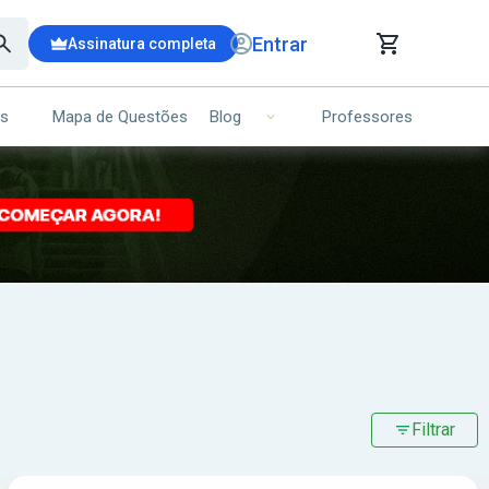
Entrar
Assinatura completa
is
Mapa de Questões
Professores
Blog
RRINHO DE COMPRAS
NS (00)
Ops!
Seu carrinho ainda está vazio.
Voltar para a loja
Filtrar