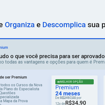
eseja conquistar.
e Regiões do Brasil
Nossa cobertura é nacional e abrange to
. Você filtra os cursos por
concurso, carreira, estado, banca 
omo o INSS ou a PRF, para um tribunal estadual como o TJ-SP, o
iato e Estudo Sem Fronteiras
ue
Organiza
e
Descomplica
Ao adquirir um curso, vo
sua p
ras por dia. Estude no computador, tablet ou smartphone, onlin
 públicos para 2026 é um dos mais movimentados dos últimos 
s pelos candidatos. Use os filtros abaixo para encontrar o cur
mium
udo o que você precisa para ser aprovad
ixo todas as vantagens e opções para quem é Prem
de ser Premium
MELHOR OPÇÃO
 todos os Cursos da Nova
Premium
a Plano do Especialista
24 meses
Questões
specializada
De
R$2497,00
por
ma Mapa da Prova
R$34,90
12x de
s