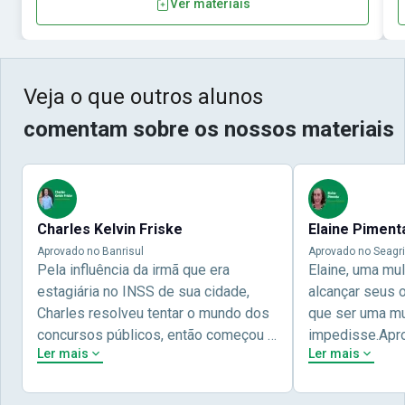
Ver materiais
Veja o que outros alunos
comentam sobre os nossos materiais
Charles Kelvin Friske
Elaine Piment
Aprovado no Banrisul
Aprovado no Seagri
Pela influência da irmã que era
Elaine, uma mu
estagiária no INSS de sua cidade,
alcançar seus 
Charles resolveu tentar o mundo dos
que ser uma mul
concursos públicos, então começou a
impedisse.Apr
Ler mais
Ler mais
estudar com contéudo gratuito que a
concursos públ
Nova oferece através do Youtube, e a
aprovada pela 
partir das aulas resolveu adquirir o
Nova Concursos