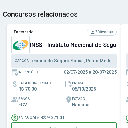
Concursos relacionados
Ver concurso: INSS - Instituto Nacional do Seguro Social
V
Encerrado
300
vagas
INSS - Instituto Nacional do Seguro S
Técnico do Seguro Social, Perito Médico Previdenciário, Analista Seguro Social
CARGOS:
02/07/2025 a 20/07/2025
INSCRIÇÕES
TAXA DE INSCRIÇÃO
PROVA
R$ 70,00
05/10/2025
BANCA
ESTADO
FGV
Nacional
Até R$ 9.371,31
SALÁRIO