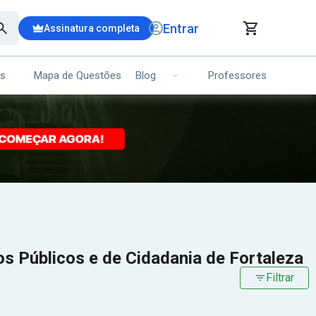
Entrar
Assinatura completa
is
Mapa de Questões
Professores
Blog
RRINHO DE COMPRAS
NS (00)
Ops!
Seu carrinho ainda está vazio.
Voltar para a loja
os Públicos e de Cidadania de Fortaleza
Filtrar