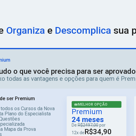
ue
Organiza
e
Descomplica
sua p
mium
udo o que você precisa para ser aprovad
ixo todas as vantagens e opções para quem é Prem
de ser Premium
MELHOR OPÇÃO
 todos os Cursos da Nova
Premium
a Plano do Especialista
24 meses
Questões
specializada
De
R$2497,00
por
ma Mapa da Prova
R$34,90
12x de
s