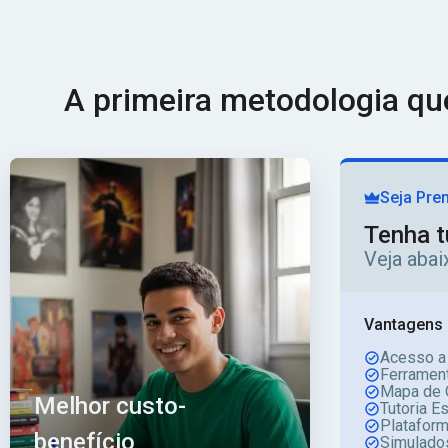
A primeira metodologia q
Seja Pre
Tenha t
Veja aba
Vantagens 
Acesso a
Ferrament
Mapa de 
Melhor custo-
Tutoria E
Platafor
benefício
Simulado