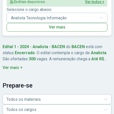
2
editais disponíveis
Ver todos +
Selecione o cargo abaixo:
Ver mais
Edital 1 - 2024 - Analista - BACEN
do
BACEN
está com
status
Encerrado
. O edital contempla o cargo de
Analista
.
São ofertadas
300
vagas. A remuneração chega a
Até R$
0,00
. As inscrições estão previstas de
22/01/2024
a
Ver mais +
20/02/2026
. A data da prova é
19/05/2024
. A banca
organizadora é
Cebraspe
. A taxa de inscrição é
R$ 150,00
.
Prepare-se
Todos os materiais
Todos os cargos