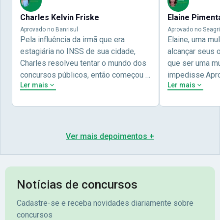
Charles Kelvin Friske
Elaine Piment
Aprovado no Banrisul
Aprovado no Seagri
Pela influência da irmã que era
Elaine, uma mu
estagiária no INSS de sua cidade,
alcançar seus 
Charles resolveu tentar o mundo dos
que ser uma mul
concursos públicos, então começou a
impedisse.Apr
Ler mais
Ler mais
estudar com contéudo gratuito que a
concursos públ
Nova oferece através do Youtube, e a
aprovada pela 
partir das aulas resolveu adquirir o
Nova Concursos
curso específico para ter uma
ter determinaç
preparação completa, e o resultado
objetivos para 
Ver mais depoimentos +
não poderia ser diferente quando
conta melhor na
abriu o concurso para o Banco da sua
sua vida e qua
cidade, o Banrisul. Se tornou
obstáculos para
assinante premium e em seguida
sonhada aprova
Notícias de concursos
veio o resultado, aprovado com
no concurso do 
Cadastre-se e receba novidades diariamente sobre
mérito no concurso do
Pimenta - Apro
concursos
Banrisul.Charles Kelvin Friske -
Lugar no conc