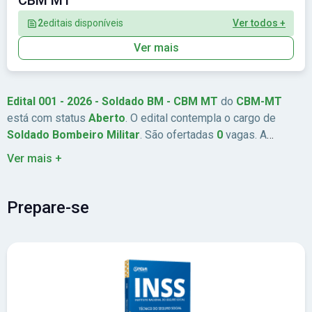
CBM MT
2
editais disponíveis
Ver todos +
Ver mais
Edital 001 - 2026 - Soldado BM - CBM MT
do
CBM-MT
está com status
Aberto
. O edital contempla o cargo de
Soldado Bombeiro Militar
. São ofertadas
0
vagas. A
remuneração chega a
Até R$ 3.796,74
. As inscrições estão
Ver mais +
previstas de
19/05/2026
a
26/05/2026
. A banca
organizadora é
Organização Própria
. Abrangência:
Centro-
Oeste
.
Prepare-se