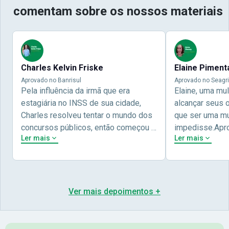
comentam sobre os nossos materiais
Charles Kelvin Friske
Elaine Piment
Aprovado no Banrisul
Aprovado no Seagri
Pela influência da irmã que era
Elaine, uma mu
estagiária no INSS de sua cidade,
alcançar seus 
Charles resolveu tentar o mundo dos
que ser uma mul
concursos públicos, então começou a
impedisse.Apr
Ler mais
Ler mais
estudar com contéudo gratuito que a
concursos públ
Nova oferece através do Youtube, e a
aprovada pela 
partir das aulas resolveu adquirir o
Nova Concursos
curso específico para ter uma
ter determinaç
preparação completa, e o resultado
objetivos para 
Ver mais depoimentos +
não poderia ser diferente quando
conta melhor na
abriu o concurso para o Banco da sua
sua vida e qua
cidade, o Banrisul. Se tornou
obstáculos para