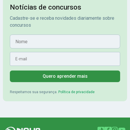
assinante premium e em seguida
sonhada aprova
Notícias de concursos
veio o resultado, aprovado com
no concurso do 
Cadastre-se e receba novidades diariamente sobre
mérito no concurso do
Pimenta - Apro
concursos
Banrisul.Charles Kelvin Friske -
Lugar no conc
Aprovado no Banrisul
Nome
E-mail
Quero aprender mais
Respeitamos sua segurança.
Política de privacidade