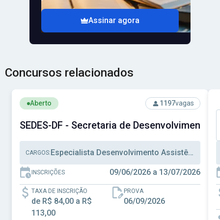
Assinar agora
Concursos relacionados
Ver concurso: SEDES-DF - Secretaria de Desenvolvimento S
V
Aberto
1197
vagas
SEDES-DF - Secretaria de Desenvolvimento Soc
Especialista Desenvolvimento Assistência Social, Técnico Desenvolvimento Assistência Social, Técnico Administrativo
CARGOS:
09/06/2026 a 13/07/2026
INSCRIÇÕES
TAXA DE INSCRIÇÃO
PROVA
de R$ 84,00 a R$
06/09/2026
113,00