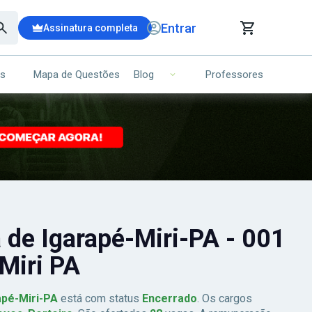
Entrar
Assinatura completa
is
Mapa de Questões
Professores
Blog
RRINHO DE COMPRAS
NS (00)
Ops!
Seu carrinho ainda está vazio.
Voltar para a loja
 de Igarapé-Miri-PA - 001
 Miri PA
apé-Miri-PA
está com status
Encerrado
. Os cargos