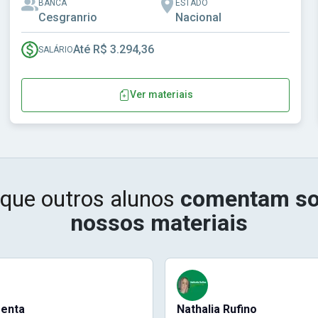
BANCA
ESTADO
Cesgranrio
Nacional
Até R$ 3.294,36
SALÁRIO
Ver materiais
 que outros alunos
comentam so
nossos materiais
menta
Nathalia Rufino