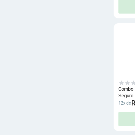
Combo I
Seguro 
R
12x de