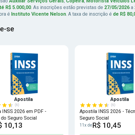
 são
Auxiliar Serviços Gerais
,
Copeira
,
Motorista Veículos 
té R$ 5.000,00
. As inscrições estão previstas de
27/05/2026
a
ora é
Instituto Vicente Nelson
. A taxa de inscrição é
de R$ 80,
e-se
Apostila
Apostila
(6)
(6)
a INSS 2026 em PDF -
Apostila INSS 2026 - Técn
 do Seguro Social
Seguro Social
$ 10,13
R$ 10,45
11x de