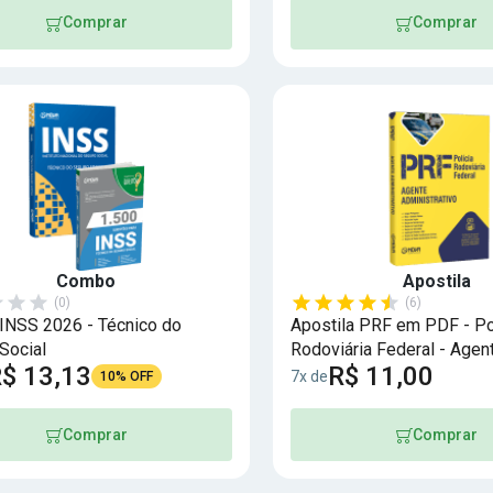
Comprar
Comprar
Combo
Apostila
(0)
(6)
NSS 2026 - Técnico do
Apostila PRF em PDF - Po
Social
Rodoviária Federal - Agen
$ 13,13
R$ 11,00
Administrativo
7x de
10% OFF
Comprar
Comprar