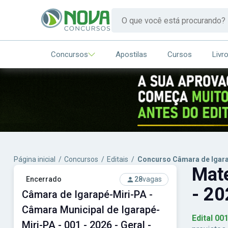
Concursos
Apostilas
Cursos
Livr
Página inicial
/
Concursos
/
Editais
/
Concurso Câmara de Igar
Mate
Encerrado
28
vagas
- 20
Câmara de Igarapé-Miri-PA -
Câmara Municipal de Igarapé-
Edital 00
Miri-PA - 001 - 2026 - Geral -