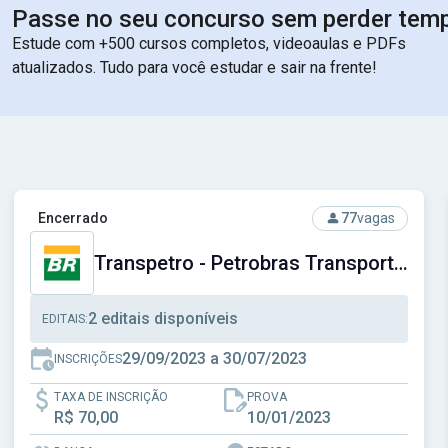
Passe no seu concurso sem perder tem
Estude com +500 cursos completos, videoaulas e PDFs
atualizados. Tudo para você estudar e sair na frente!
Social do Distrito Federal
Ver concurso: Transpetro - Petrobras Transporte S.A.
Encerrado
77
vagas
Transpetro - Petrobras Transporte S.A.
2 editais disponíveis
EDITAIS:
29/09/2023 a 30/07/2023
INSCRIÇÕES
TAXA DE INSCRIÇÃO
PROVA
R$ 70,00
10/01/2023