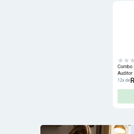
Combo R
Auditor 
R
12x de