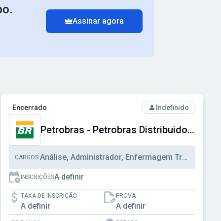
po.
Assinar agora
Ver concurso: Petrobras - Petrobras Distribuidora S.A.
Encerrado
Indefinido
Petrobras - Petrobras Distribuidora S.A.
Análise, Administrador, Enfermagem Trabalho
CARGOS:
A definir
INSCRIÇÕES
TAXA DE INSCRIÇÃO
PROVA
A definir
A definir