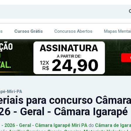
os
Cursos Grátis
Concursos Abertos
Mapas Menta
CA
ITE
apé-Miri-PA
riais para concurso Câmara
26 - Geral - Câmara Igarapé
1 - 2026 - Geral - Câmara Igarapé Miri PA
do
Câmara de Igar