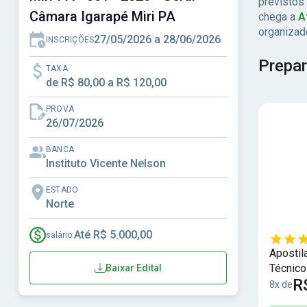
previstos
Câmara Igarapé Miri PA
chega a
A
organizad
27/05/2026 a 28/06/2026
INSCRIÇÕES
Prepar
TAXA
de R$ 80,00 a R$ 120,00
PROVA
26/07/2026
BANCA
Instituto Vicente Nelson
ESTADO
Norte
Até R$ 5.000,00
salário:
Apostil
Técnico
Baixar Edital
R
8x de