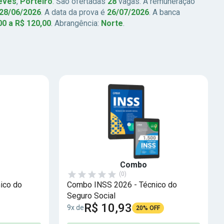
Leves
,
Porteiro
. São ofertadas
28
vagas. A remuneração
28/06/2026
. A data da prova é
26/07/2026
. A banca
00 a R$ 120,00
. Abrangência:
Norte
.
Combo
(0)
ico do
Combo INSS 2026 - Técnico do
Seguro Social
R$ 10,93
9x de
20% OFF