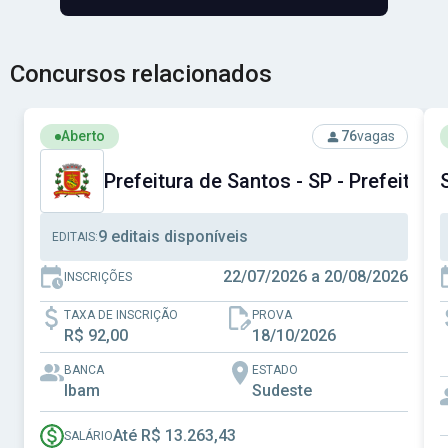
Concursos relacionados
Ver concurso: Prefeitura de Santos - SP - Prefeitura Muni
V
Aberto
76
vagas
Prefeitura de Santos - SP - Prefeitura
9 editais disponíveis
EDITAIS:
22/07/2026 a 20/08/2026
INSCRIÇÕES
TAXA DE INSCRIÇÃO
PROVA
R$ 92,00
18/10/2026
BANCA
ESTADO
Ibam
Sudeste
Até R$ 13.263,43
SALÁRIO