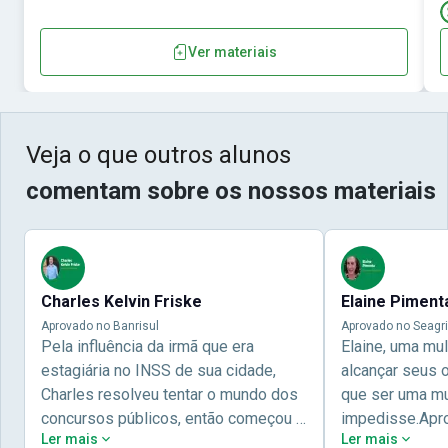
Ver materiais
Veja o que outros alunos
comentam sobre os nossos materiais
Charles Kelvin Friske
Elaine Piment
Aprovado no Banrisul
Aprovado no Seagri
Pela influência da irmã que era
Elaine, uma mu
estagiária no INSS de sua cidade,
alcançar seus 
Charles resolveu tentar o mundo dos
que ser uma mul
concursos públicos, então começou a
impedisse.Apr
Ler mais
Ler mais
estudar com contéudo gratuito que a
concursos públ