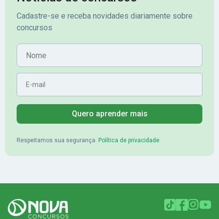
veio o resultado, aprovado com
no concurso do 
Cadastre-se e receba novidades diariamente sobre
mérito no concurso do
Pimenta - Apro
concursos
Banrisul.Charles Kelvin Friske -
Lugar no conc
Aprovado no Banrisul
Nome
E-mail
Quero aprender mais
Respeitamos sua segurança.
Política de privacidade