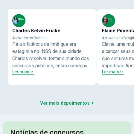
Charles Kelvin Friske
Elaine Piment
Aprovado no Banrisul
Aprovado no Seagri
Pela influência da irmã que era
Elaine, uma mu
estagiária no INSS de sua cidade,
alcançar seus 
Charles resolveu tentar o mundo dos
que ser uma mul
concursos públicos, então começou a
impedisse.Apr
Ler mais
Ler mais
estudar com contéudo gratuito que a
concursos públ
Nova oferece através do Youtube, e a
aprovada pela 
partir das aulas resolveu adquirir o
Nova Concursos
curso específico para ter uma
ter determinaç
preparação completa, e o resultado
objetivos para 
Ver mais depoimentos +
não poderia ser diferente quando
conta melhor na
abriu o concurso para o Banco da sua
sua vida e qua
cidade, o Banrisul. Se tornou
obstáculos para
assinante premium e em seguida
sonhada aprova
Notícias de concursos