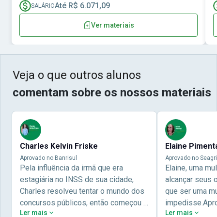
Até R$ 6.071,09
SALÁRIO
Ver materiais
Veja o que outros alunos
comentam sobre os nossos materiais
Charles Kelvin Friske
Elaine Piment
Aprovado no Banrisul
Aprovado no Seagri
Pela influência da irmã que era
Elaine, uma mu
estagiária no INSS de sua cidade,
alcançar seus 
Charles resolveu tentar o mundo dos
que ser uma mul
concursos públicos, então começou a
impedisse.Apr
Ler mais
Ler mais
estudar com contéudo gratuito que a
concursos públ