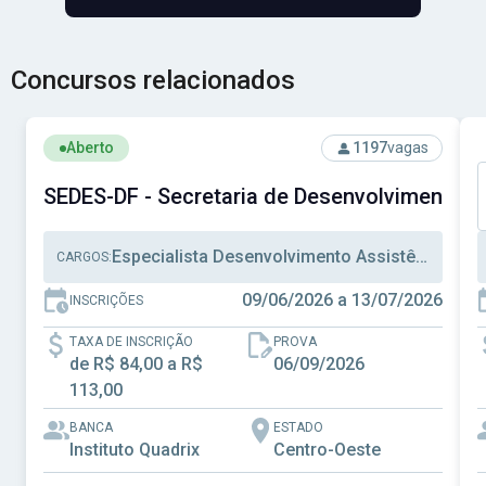
Concursos relacionados
Ver concurso: SEDES-DF - Secretaria de Desenvolvimento S
V
Aberto
1197
vagas
SEDES-DF - Secretaria de Desenvolvimento Soc
Especialista Desenvolvimento Assistência Social, Técnico Desenvolvimento Assistência Social, Técnico Administrativo
CARGOS:
09/06/2026 a 13/07/2026
INSCRIÇÕES
TAXA DE INSCRIÇÃO
PROVA
de R$ 84,00 a R$
06/09/2026
113,00
BANCA
ESTADO
Instituto Quadrix
Centro-Oeste