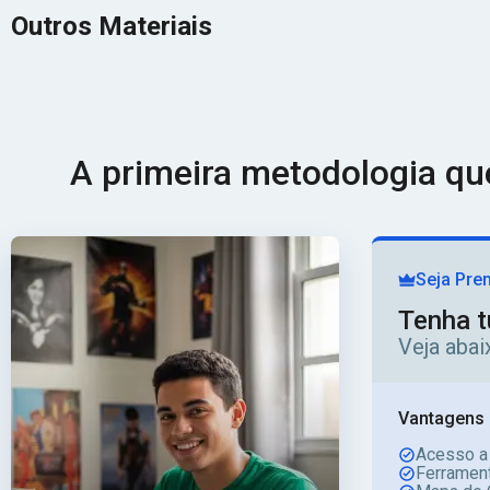
Outros Materiais
A primeira metodologia q
Seja Pre
Tenha t
Veja aba
Vantagens 
Acesso a
Ferrament