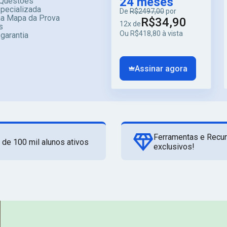
24 meses
Questões
specializada
De
R$2497,00
por
ma Mapa da Prova
R$34,90
12x de
s
Ou R$418,80 à vista
 garantia
Assinar agora
Ferramentas e Recu
 de 100 mil alunos ativos
exclusivos!