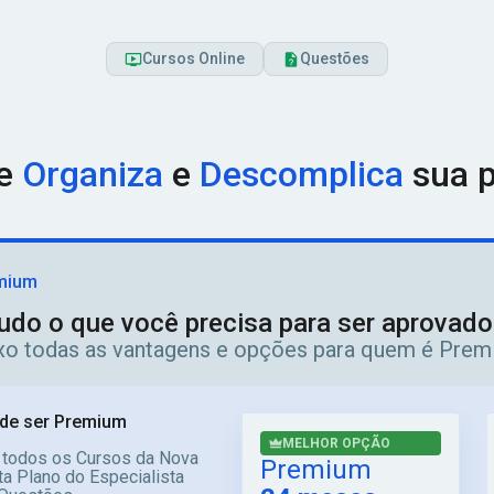
Cursos Online
Questões
ue
Organiza
e
Descomplica
sua p
mium
udo o que você precisa para ser aprovad
ixo todas as vantagens e opções para quem é Prem
de ser Premium
MELHOR OPÇÃO
 todos os Cursos da Nova
Premium
a Plano do Especialista