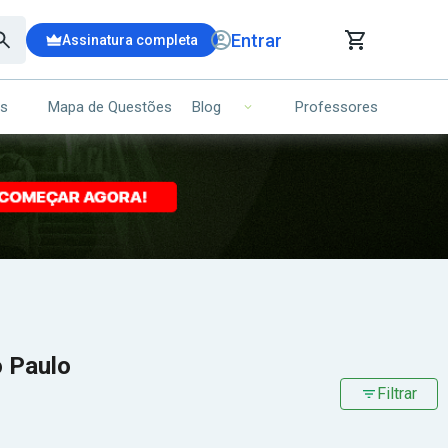
Entrar
Assinatura completa
is
Mapa de Questões
Professores
Blog
RRINHO DE COMPRAS
NS (00)
Ops!
Seu carrinho ainda está vazio.
Voltar para a loja
o Paulo
Filtrar