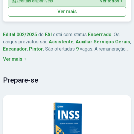
2
editais disponíveis
Ver todos +
Ver mais
Edital 002/2025
do
FAI
está com status
Encerrado
. Os
cargos previstos são
Assistente
,
Auxiliar Serviços Gerais
,
Encanador
,
Pintor
. São ofertadas
9
vagas. A remuneração
chega a
Até R$ 2.323,12
. As inscrições estão previstas de
Ver mais +
03/02/2025
a
05/03/2025
. A data da prova é
06/04/2025
. A
banca organizadora é
Conscam
. Abrangência:
Sudeste
.
Prepare-se