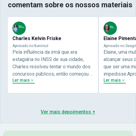
comentam sobre os nossos materiais
Charles Kelvin Friske
Elaine Piment
Aprovado no Banrisul
Aprovado no Seagri
Pela influência da irmã que era
Elaine, uma mu
estagiária no INSS de sua cidade,
alcançar seus 
Charles resolveu tentar o mundo dos
que ser uma mul
concursos públicos, então começou a
impedisse.Apr
Ler mais
Ler mais
estudar com contéudo gratuito que a
concursos públ
Nova oferece através do Youtube, e a
aprovada pela 
partir das aulas resolveu adquirir o
Nova Concursos
curso específico para ter uma
ter determinaç
preparação completa, e o resultado
objetivos para 
Ver mais depoimentos +
não poderia ser diferente quando
conta melhor na
abriu o concurso para o Banco da sua
sua vida e qua
cidade, o Banrisul. Se tornou
obstáculos para