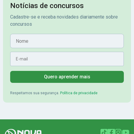
assinante premium e em seguida
sonhada aprova
Notícias de concursos
veio o resultado, aprovado com
no concurso do 
Cadastre-se e receba novidades diariamente sobre
mérito no concurso do
Pimenta - Apro
concursos
Banrisul.Charles Kelvin Friske -
Lugar no conc
Aprovado no Banrisul
Nome
E-mail
Quero aprender mais
Respeitamos sua segurança.
Política de privacidade