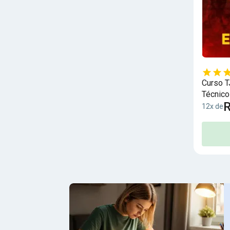
Curso T
Técnico
R
Bônus
12x de