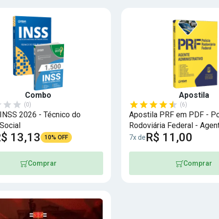
Combo
Apostila
(0)
(6)
NSS 2026 - Técnico do
Apostila PRF em PDF - Po
Social
Rodoviária Federal - Agen
$ 13,13
R$ 11,00
Administrativo
7x de
10% OFF
Comprar
Comprar