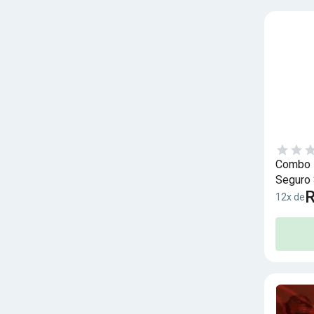
Combo I
Seguro 
R
12x de