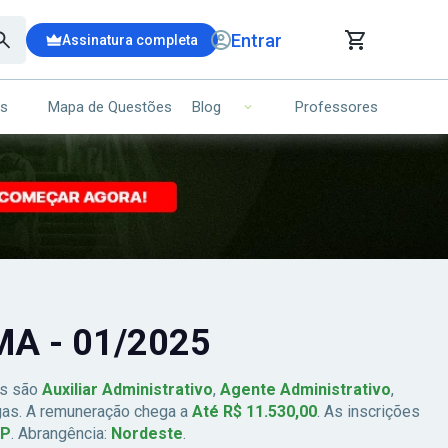
Entrar
Assinatura completa
is
Mapa de Questões
Professores
Blog
RRINHO DE COMPRAS
NS (00)
Ops!
Seu carrinho ainda está vazio.
Voltar para a loja
MA - 01/2025
os são
Auxiliar Administrativo
,
Agente Administrativo
,
as. A remuneração chega a
Até R$ 11.530,00
. As inscrições
GP
. Abrangência:
Nordeste
.