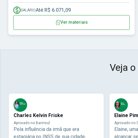
Até R$ 6.071,09
SALÁRIO
Ver materiais
Veja o
Charles Kelvin Friske
Elaine Pi
Aprovado no Banrisul
Aprovado no S
Pela influência da irmã que era
Elaine, um
estagiária no INSS de sua cidade,
alcançar s