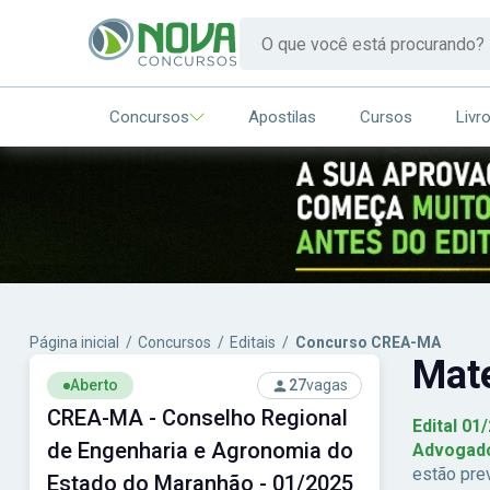
Concursos
Apostilas
Cursos
Livr
Página inicial
/
Concursos
/
Editais
/
Concurso CREA-MA
Mat
Aberto
27
vagas
CREA-MA - Conselho Regional
Edital 01
de Engenharia e Agronomia do
Advogad
estão pre
Estado do Maranhão - 01/2025