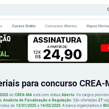
os
Cursos Grátis
Concursos Abertos
Mapas Menta
CA
ITE
eriais para concurso CREA-
/2025
do
CREA-MA
está com status
Aberto
. Os cargos previst
o
,
Analista de Fiscalização e Regulação
. São ofertadas
27
vag
vistas de
13/01/2025
a
14/02/2025
. A banca organizadora é
IB