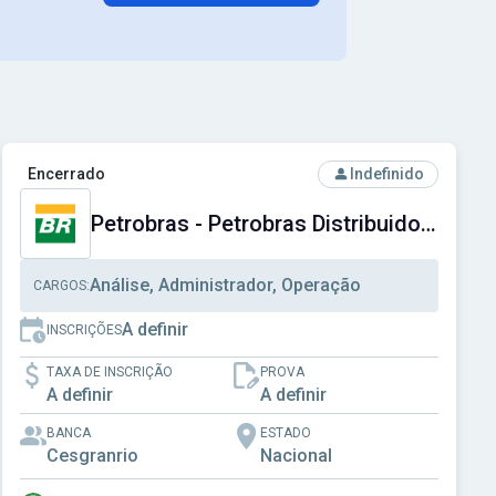
Ver concurso: Petrobras - Petrobras Distribuidora S.A.
Encerrado
Indefinido
Petrobras - Petrobras Distribuidora S.A.
Análise, Administrador, Operação
CARGOS:
A definir
INSCRIÇÕES
TAXA DE INSCRIÇÃO
PROVA
A definir
A definir
BANCA
ESTADO
Cesgranrio
Nacional