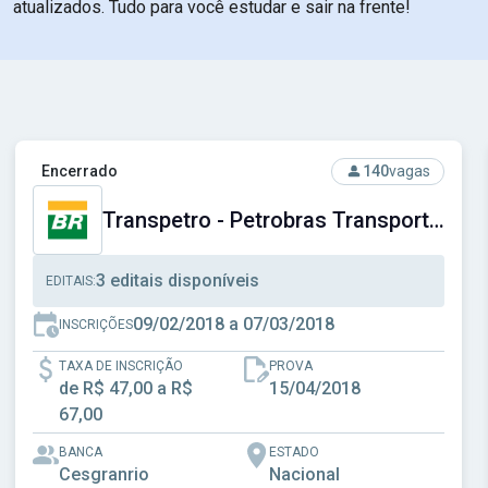
atualizados. Tudo para você estudar e sair na frente!
Social do Distrito Federal
Ver concurso: Transpetro - Petrobras Transporte S.A.
Encerrado
140
vagas
Transpetro - Petrobras Transporte S.A.
3 editais disponíveis
EDITAIS:
09/02/2018 a 07/03/2018
INSCRIÇÕES
TAXA DE INSCRIÇÃO
PROVA
de R$ 47,00 a R$
15/04/2018
67,00
BANCA
ESTADO
Cesgranrio
Nacional