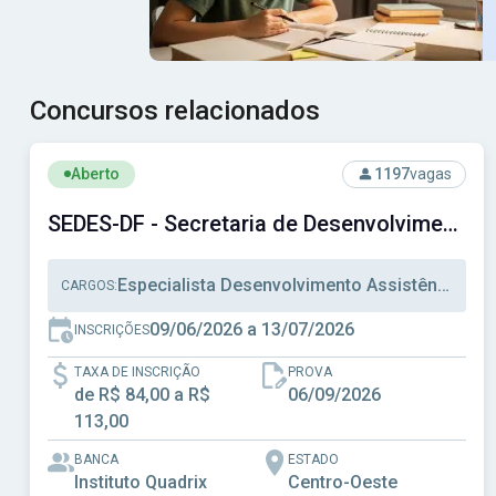
Concursos relacionados
Ver concurso: SEDES-DF - Secretaria de Desenvolvimento 
Aberto
1197
vagas
SEDES-DF - Secretaria de Desenvolvimento Social do Distrito Federal
Especialista Desenvolvimento Assistência Social, Técnico Desenvolvimento Assistência Social, Administração
CARGOS:
09/06/2026 a 13/07/2026
INSCRIÇÕES
TAXA DE INSCRIÇÃO
PROVA
de R$ 84,00 a R$
06/09/2026
113,00
BANCA
ESTADO
Instituto Quadrix
Centro-Oeste