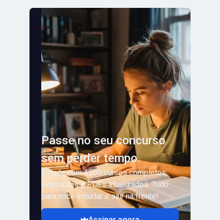
Passe no seu concurso
sem perder tempo.
Estude com +500 cursos completos,
videoaulas e PDFs atualizados. Tudo
para você estudar e sair na frente!
Assinar agora