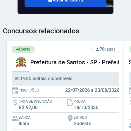
Concursos relacionados
Ver concurso: Prefeitura de Santos - SP - Prefeitura Muni
V
Aberto
76
vagas
Prefeitura de Santos - SP - Prefeitura
5 editais disponíveis
EDITAIS:
22/07/2026 a 20/08/2026
INSCRIÇÕES
TAXA DE INSCRIÇÃO
PROVA
R$ 92,00
18/10/2026
BANCA
ESTADO
Ibam
Sudeste