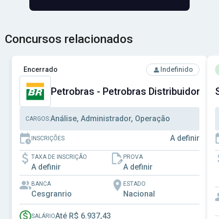
Concursos relacionados
Ver concurso: Petrobras - Petrobras Distribuidora S.A.
V
Encerrado
Indefinido
Petrobras - Petrobras Distribuidora S.
Análise, Administrador, Operação
CARGOS:
A definir
INSCRIÇÕES
TAXA DE INSCRIÇÃO
PROVA
A definir
A definir
BANCA
ESTADO
Cesgranrio
Nacional
Até R$ 6.937,43
SALÁRIO