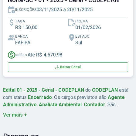
Norte-SC - 01 - 2025 - Geral - CODEPLAN
03/11/2025 a 20/11/2025
INSCRIÇÕES
TAXA
PROVA
R$ 150,00
01/02/2026
BANCA
ESTADO
FAFIPA
Sul
Até R$ 4.570,98
salário:
Baixar Edital
Edital 01 - 2025 - Geral - CODEPLAN
do
CODEPLAN
está
com status
Encerrado
. Os cargos previstos são
Agente
Administrativo
,
Analista Ambiental
,
Contador
. São
ofertadas
7
vagas. A remuneração chega a
Até R$ 4.570,98
.
Ver mais +
As inscrições estão previstas de
03/11/2025
a
20/11/2025
.
A data da prova é
01/02/2026
. A banca organizadora é
FAFIPA
. A taxa de inscrição é
R$ 150,00
. Abrangência:
Sul
.