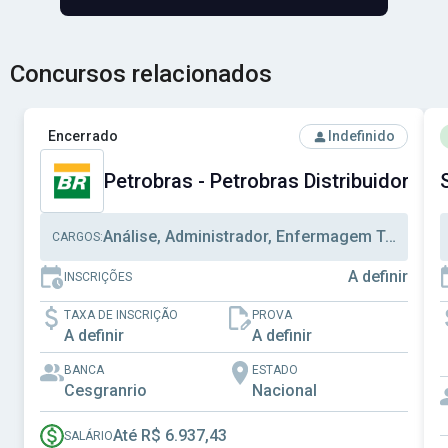
Concursos relacionados
Ver concurso: Petrobras - Petrobras Distribuidora S.A.
V
Encerrado
Indefinido
Petrobras - Petrobras Distribuidora S.
Análise, Administrador, Enfermagem Trabalho
CARGOS:
A definir
INSCRIÇÕES
TAXA DE INSCRIÇÃO
PROVA
A definir
A definir
BANCA
ESTADO
Cesgranrio
Nacional
Até R$ 6.937,43
SALÁRIO