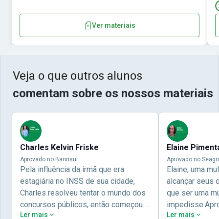
Ver materiais
Veja o que outros alunos
comentam sobre os nossos materiais
Charles Kelvin Friske
Elaine Piment
Aprovado no Banrisul
Aprovado no Seagri
Pela influência da irmã que era
Elaine, uma mu
estagiária no INSS de sua cidade,
alcançar seus 
Charles resolveu tentar o mundo dos
que ser uma mul
concursos públicos, então começou a
impedisse.Apr
Ler mais
Ler mais
estudar com contéudo gratuito que a
concursos públ