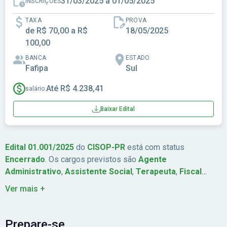
31/03/2025 a 01/05/2025
INSCRIÇÕES
TAXA
PROVA
de R$ 70,00 a R$
18/05/2025
100,00
BANCA
ESTADO
Fafipa
Sul
Até R$ 4.238,41
salário:
Baixar Edital
Edital 01.001/2025
do
CISOP-PR
está com status
Encerrado
. Os cargos previstos são
Agente
Administrativo
,
Assistente Social
,
Terapeuta
,
Fiscal
Municipal
. São ofertadas
4
vagas. A remuneração chega a
Ver mais +
Até R$ 4.238,41
. As inscrições estão previstas de
31/03/2025
a
01/05/2025
. A data da prova é
18/05/2025
. A
banca organizadora é
Fafipa
. A taxa de inscrição é
de R$
Prepare-se