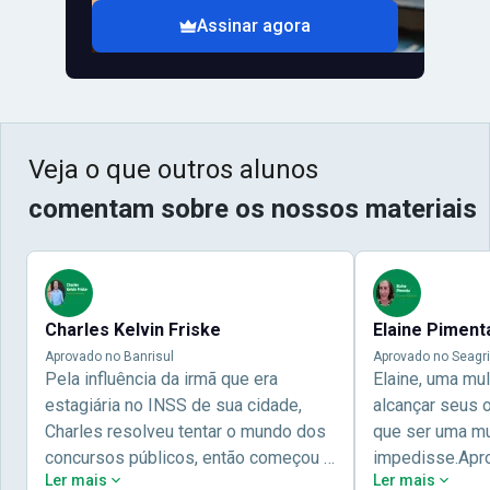
Assinar agora
Veja o que outros alunos
comentam sobre os nossos materiais
Charles Kelvin Friske
Elaine Piment
Aprovado no Banrisul
Aprovado no Seagri
Pela influência da irmã que era
Elaine, uma mu
estagiária no INSS de sua cidade,
alcançar seus 
Charles resolveu tentar o mundo dos
que ser uma mul
concursos públicos, então começou a
impedisse.Apr
Ler mais
Ler mais
estudar com contéudo gratuito que a
concursos públ