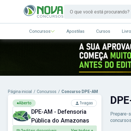
Concursos
Apostilas
Cursos
Livr
Página inicial
/
Concursos
/
Concurso DPE-AM
DP
Aberto
1
vagas
DPE-AM - Defensoria
Prepare-s
Pública do Amazonas
concursos
2
editais disponíveis
Ver todos +