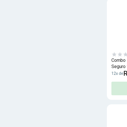
Combo I
Seguro 
R
12x de