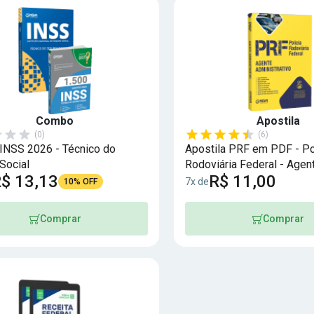
Combo
Apostila
(0)
(6)
NSS 2026 - Técnico do
Apostila PRF em PDF - Po
Social
Rodoviária Federal - Agen
$ 13,13
R$ 11,00
Administrativo
7x de
10% OFF
Comprar
Comprar