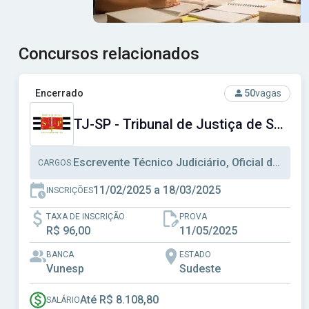
Concursos relacionados
Ver concurso: TJ-SP - Tribunal de Justiça de São Paulo
Encerrado
50
vagas
TJ-SP - Tribunal de Justiça de São Paulo
Escrevente Técnico Judiciário, Oficial de Justiça, Assistente Social
CARGOS:
11/02/2025 a 18/03/2025
INSCRIÇÕES
TAXA DE INSCRIÇÃO
PROVA
R$ 96,00
11/05/2025
BANCA
ESTADO
Vunesp
Sudeste
Até R$ 8.108,80
SALÁRIO