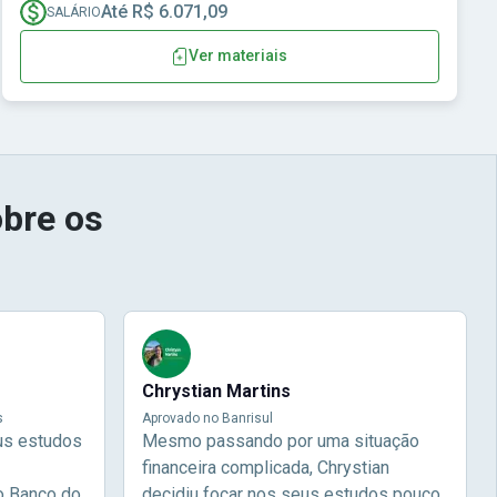
Até R$ 6.071,09
SALÁRIO
Ver materiais
bre os
Chrystian Martins
s
Aprovado no Banrisul
us estudos
Mesmo passando por uma situação
financeira complicada, Chrystian
o Banco do
decidiu focar nos seus estudos pouco