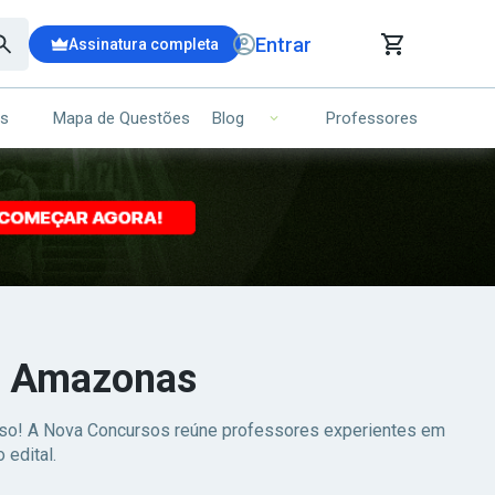
Entrar
Assinatura completa
is
Mapa de Questões
Professores
Blog
RRINHO DE COMPRAS
NS (00)
Ops!
Seu carrinho ainda está vazio.
Voltar para a loja
do Amazonas
esso! A Nova Concursos reúne professores experientes em
 edital.