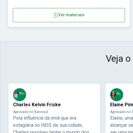
Ver materiais
Veja o
Charles Kelvin Friske
Elaine Pi
Aprovado no Banrisul
Aprovado no S
Pela influência da irmã que era
Elaine, um
estagiária no INSS de sua cidade,
alcançar s
Charles resolveu tentar o mundo dos
ser uma mul