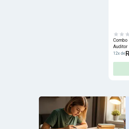
Combo R
Auditor 
R
12x de