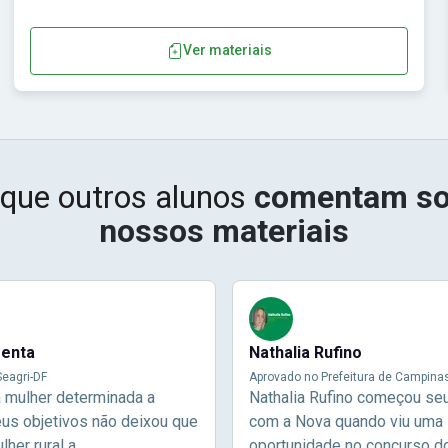
Ver materiais
 que outros alunos
comentam so
nossos materiais
menta
Nathalia Rufino
eagri-DF
Aprovado no Prefeitura de Campina
a mulher determinada a
Nathalia Rufino começou se
eus objetivos não deixou que
com a Nova quando viu uma
her rural a
oportunidade no concurso d