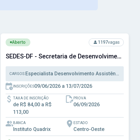
pal de Santos - SP
Ver concurso: SEDES-DF - Secretaria de Desenvolvimento Soci
Aberto
1197
vagas
SEDES-DF - Secretaria de Desenvolvimento Social do Distrito Federal
Especialista Desenvolvimento Assistência Social, Técnico Desenvolvimento Assistência Social, Técnico Administrativo
CARGOS:
09/06/2026 a 13/07/2026
INSCRIÇÕES
TAXA DE INSCRIÇÃO
PROVA
de R$ 84,00 a R$
06/09/2026
113,00
BANCA
ESTADO
Instituto Quadrix
Centro-Oeste