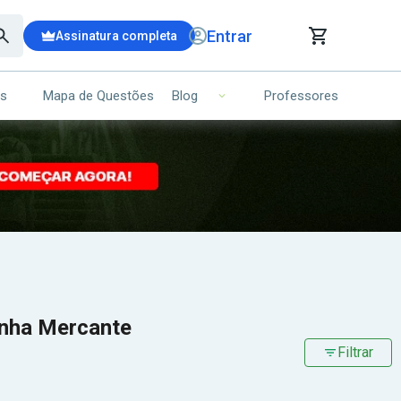
Entrar
Assinatura completa
is
Mapa de Questões
Professores
Blog
RRINHO DE COMPRAS
NS (00)
Ops!
Seu carrinho ainda está vazio.
Voltar para a loja
inha Mercante
Filtrar