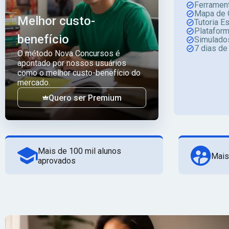
Ferrament
Mapa de 
Melhor custo-
Tutoria E
Platafor
benefício
Simulado
7 dias de
O método Nova Concursos é
apontado por nossos usuários
como o melhor custo-benefício do
mercado.
Quero ser Premium
Mais de 100 mil alunos
Mais
aprovados