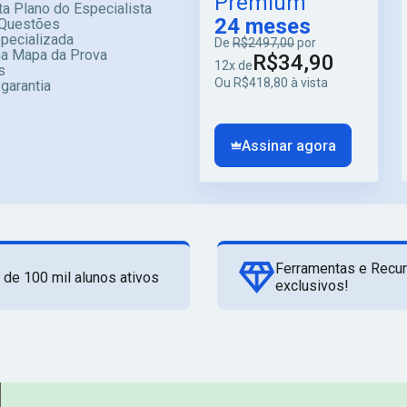
Premium
a Plano do Especialista
24 meses
Questões
specializada
De
R$2497,00
por
ma Mapa da Prova
R$34,90
12x de
s
Ou R$418,80 à vista
 garantia
Assinar agora
Ferramentas e Recu
 de 100 mil alunos ativos
exclusivos!