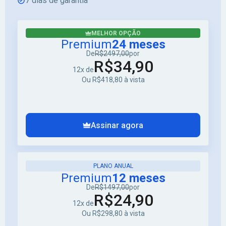
7 dias de garantia
MELHOR OPÇÃO
Premium
24 meses
De
R$2497,00
por
R$34,90
12x de
Ou R$418,80 à vista
Assinar agora
PLANO ANUAL
Premium
12 meses
De
R$1497,00
por
R$24,90
12x de
Ou R$298,80 à vista