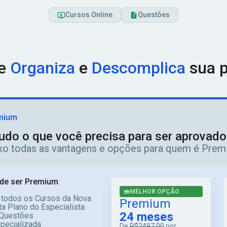
Cursos Online
Questões
ue
Organiza
e
Descomplica
sua p
mium
udo o que você precisa para ser aprovad
ixo todas as vantagens e opções para quem é Prem
de ser Premium
MELHOR OPÇÃO
 todos os Cursos da Nova
Premium
a Plano do Especialista
24 meses
Questões
specializada
De
R$2497,00
por