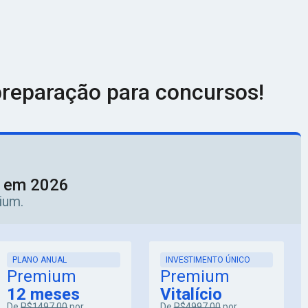
reparação para concursos!
o em 2026
ium.
PLANO ANUAL
INVESTIMENTO ÚNICO
Premium
Premium
12 meses
Vitalício
De
R$1497,00
por
De
R$4997,00
por