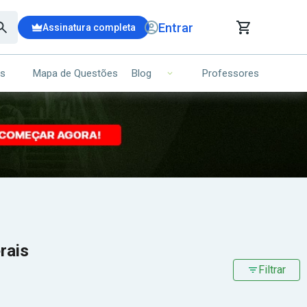
Entrar
Assinatura completa
is
Mapa de Questões
Professores
Blog
RRINHO DE COMPRAS
NS (00)
Ops!
Seu carrinho ainda está vazio.
Voltar para a loja
rais
Filtrar