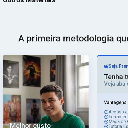
Outros Materiais
A primeira metodologia q
Seja Pre
Tenha t
Veja aba
Vantagens 
Acesso a
Ferrament
Mapa de 
Melhor custo-
Tutoria E