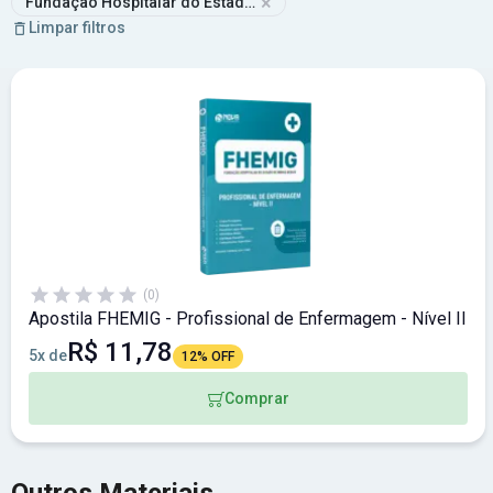
×
Fundação Hospitalar do Estado de Minas Gerais
Limpar filtros
(0)
Apostila FHEMIG - Profissional de Enfermagem - Nível II
R$ 11,78
5x de
12% OFF
Comprar