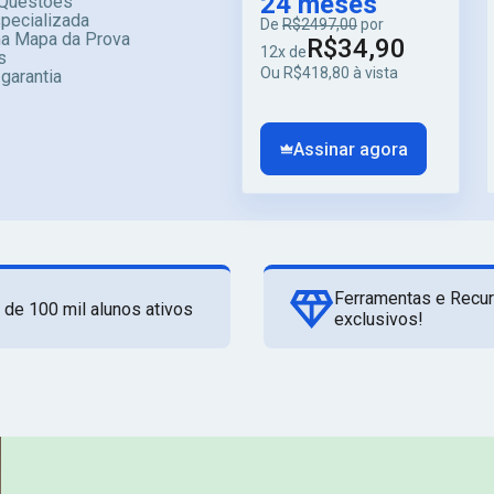
24 meses
Questões
specializada
De
R$2497,00
por
ma Mapa da Prova
R$34,90
12x de
s
Ou R$418,80 à vista
 garantia
Assinar agora
Ferramentas e Recu
 de 100 mil alunos ativos
exclusivos!