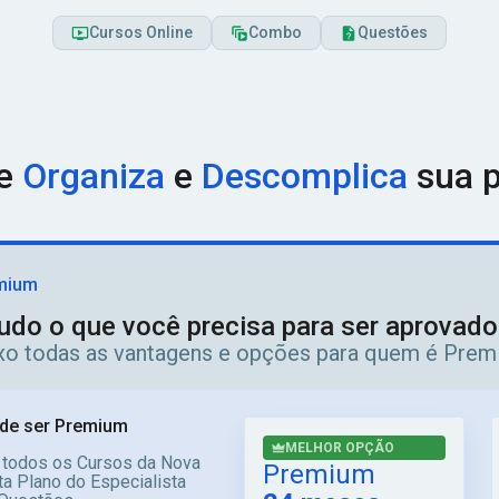
Cursos Online
Combo
Questões
ue
Organiza
e
Descomplica
sua p
mium
udo o que você precisa para ser aprovad
ixo todas as vantagens e opções para quem é Prem
de ser Premium
MELHOR OPÇÃO
 todos os Cursos da Nova
Premium
a Plano do Especialista