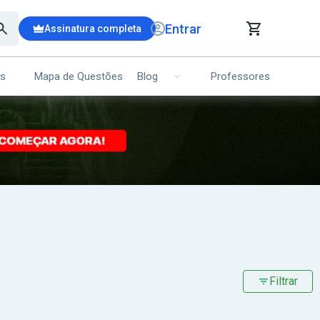
Entrar
Assinatura completa
is
Mapa de Questões
Professores
Blog
RRINHO DE COMPRAS
NS (00)
Ops!
Seu carrinho ainda está vazio.
Voltar para a loja
Filtrar