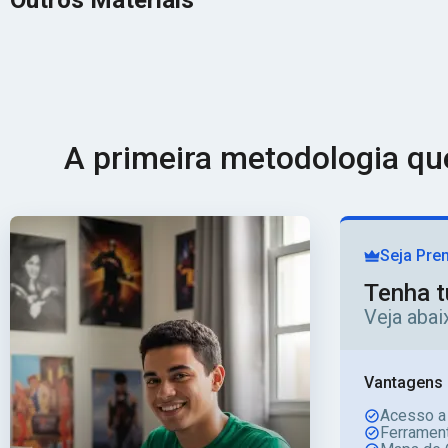
Outros Materiais
A primeira metodologia q
Seja Pre
Tenha t
Veja aba
Vantagens 
Acesso a
Ferrament