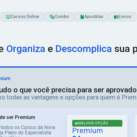
Cursos Online
Combo
Apostilas
Livros
ue
Organiza
e
Descomplica
sua p
mium
udo o que você precisa para ser aprovad
ixo todas as vantagens e opções para quem é Prem
de ser Premium
MELHOR OPÇÃO
 todos os Cursos da Nova
Premium
a Plano do Especialista