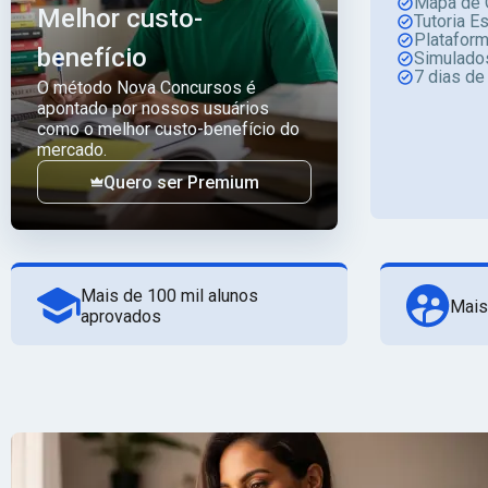
Mapa de 
Melhor custo-
Tutoria E
Platafor
benefício
Simulado
7 dias de
O método Nova Concursos é
apontado por nossos usuários
como o melhor custo-benefício do
mercado.
Quero ser Premium
Mais de 100 mil alunos
Mais
aprovados