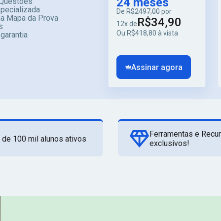
24 meses
Questões
specializada
De
R$2497,00
por
ma Mapa da Prova
R$34,90
12x de
s
Ou R$418,80 à vista
 garantia
Assinar agora
Ferramentas e Recu
 de 100 mil alunos ativos
exclusivos!