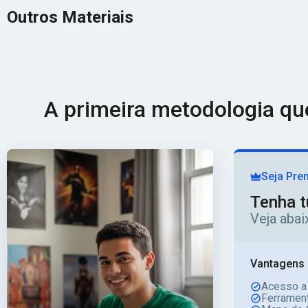
Outros Materiais
A primeira metodologia q
Seja Pre
Tenha t
Veja aba
Vantagens 
Acesso a
Ferrament