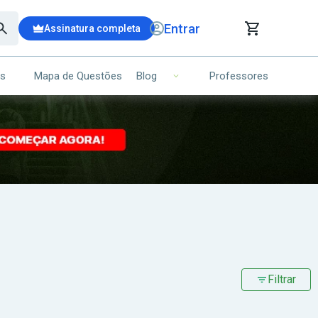
Entrar
Assinatura completa
is
Mapa de Questões
Professores
Blog
RRINHO DE COMPRAS
NS (00)
Ops!
Seu carrinho ainda está vazio.
Voltar para a loja
Filtrar