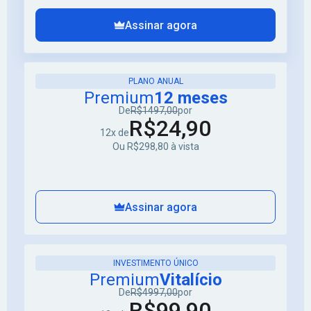
Assinar agora
PLANO ANUAL
Premium
12 meses
De
R$1497,00
por
R$24,90
12x de
Ou R$298,80 à vista
Assinar agora
INVESTIMENTO ÚNICO
Premium
Vitalício
De
R$4997,00
por
R$99,90