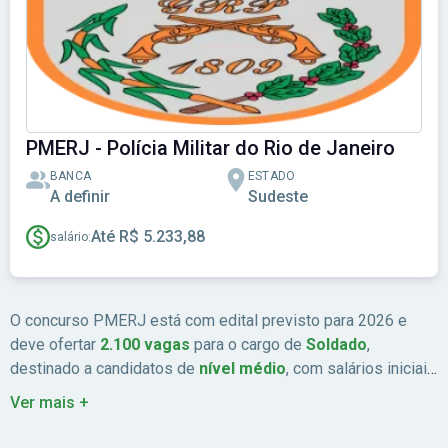
PMERJ - Polícia Militar do Rio de Janeiro
BANCA
ESTADO
A definir
Sudeste
Até R$ 5.233,88
salário:
O concurso PMERJ está com edital previsto para 2026 e
deve ofertar
2.100 vagas
para o cargo de
Soldado
,
destinado a candidatos de
nível médio
, com salários iniciais
de
R$ 5,2 mil
. Além disso, há um novo edital previsto para
Ver mais +
Oficiais.
Para mais informações, consulte o guia completo do
concurso PMERJ para
Soldados
e
Oficiais
, que apresentam