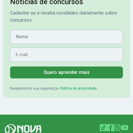
Notícias de concursos
veio o resultado, aprovado com
no concurso do 
Cadastre-se e receba novidades diariamente sobre
mérito no concurso do
Pimenta - Apro
concursos
Banrisul.Charles Kelvin Friske -
Lugar no conc
Aprovado no Banrisul
Nome
E-mail
Quero aprender mais
Respeitamos sua segurança.
Política de privacidade