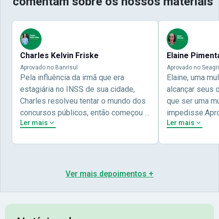
comentam sobre os nossos materiais
Charles Kelvin Friske
Elaine Piment
Aprovado no Banrisul
Aprovado no Seagri
Pela influência da irmã que era
Elaine, uma mu
estagiária no INSS de sua cidade,
alcançar seus 
Charles resolveu tentar o mundo dos
que ser uma mul
concursos públicos, então começou a
impedisse.Apr
Ler mais
Ler mais
estudar com contéudo gratuito que a
concursos públ
Nova oferece através do Youtube, e a
aprovada pela 
partir das aulas resolveu adquirir o
Nova Concursos
curso específico para ter uma
ter determinaç
preparação completa, e o resultado
objetivos para 
Ver mais depoimentos +
não poderia ser diferente quando
conta melhor na
abriu o concurso para o Banco da sua
sua vida e qua
cidade, o Banrisul. Se tornou
obstáculos para
assinante premium e em seguida
sonhada aprova